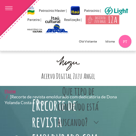
Patrocínio Master |
Patrocínio |
Parceira |
Realização |
Idioma
Olá Visitante
PT
Clique aqui p
Acervo Digital Zuzu Angel
Que tipo de
Home
[Recorte de revista emoldurado com dedicatória de Dona
[Recorte de
Yolanda Costa e Silva]
conteúdo está
revista
buscando?