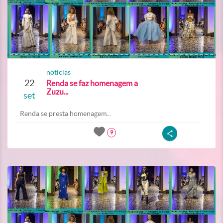
noticias
22
Renda se faz homenagem a
Zuzu...
set
Renda se presta homenagem...
9