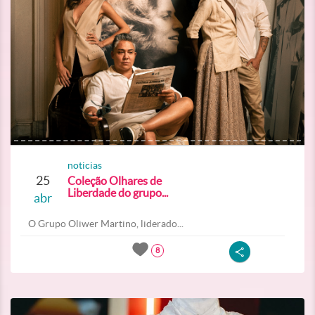
noticias
25
Coleção Olhares de
Liberdade do grupo...
abr
O Grupo Oliwer Martino, liderado...
8