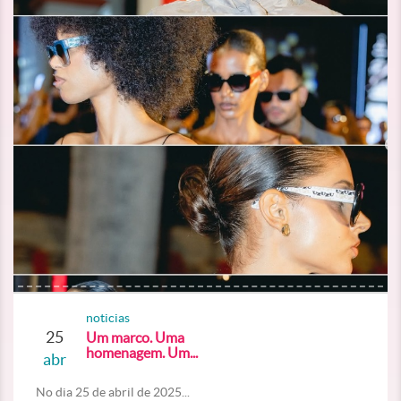
noticias
25
Um marco. Uma
homenagem. Um...
abr
No dia 25 de abril de 2025...