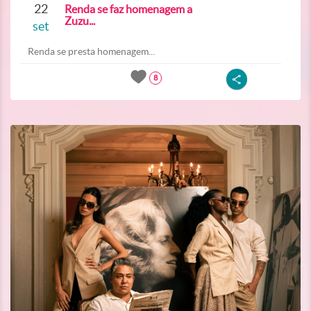
22
Renda se faz homenagem a
Zuzu...
set
Renda se presta homenagem...
8