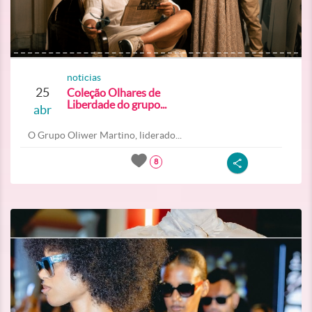
noticias
25
Coleção Olhares de
Liberdade do grupo...
abr
O Grupo Oliwer Martino, liderado...
8