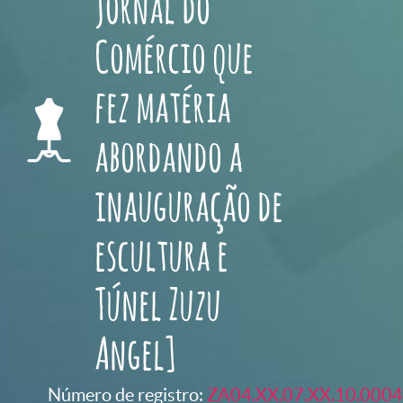
Jornal do
Comércio que
fez matéria
abordando a
inauguração de
escultura e
Túnel Zuzu
Angel]
Número de registro:
ZA04.XX.07.XX.10.0004