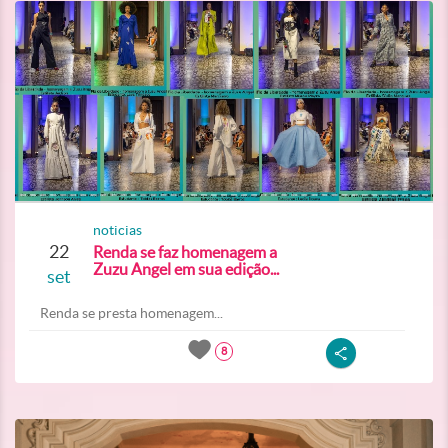
noticias
22
Renda se faz homenagem a
Zuzu Angel em sua edição...
set
Renda se presta homenagem...
8