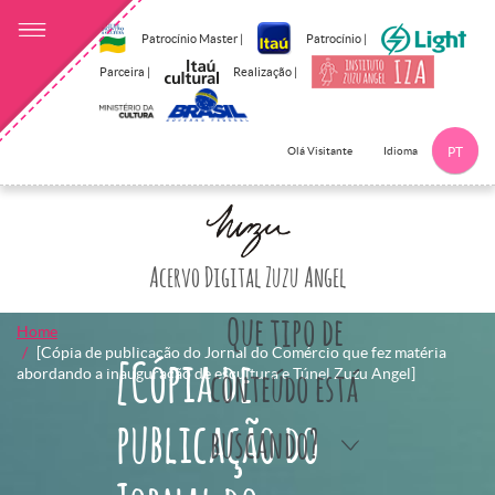
Patrocínio Master |
Patrocínio |
Parceira |
Realização |
Idioma
Olá Visitante
PT
Clique aqui p
Acervo Digital Zuzu Angel
Que tipo de
Home
[Cópia de publicação do Jornal do Comércio que fez matéria
[Cópia de
abordando a inauguração de escultura e Túnel Zuzu Angel]
conteúdo está
publicação do
buscando?