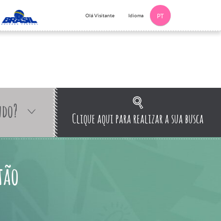
Idioma
Olá Visitante
PT
ndo?
Clique aqui para realizar a sua busca
tão