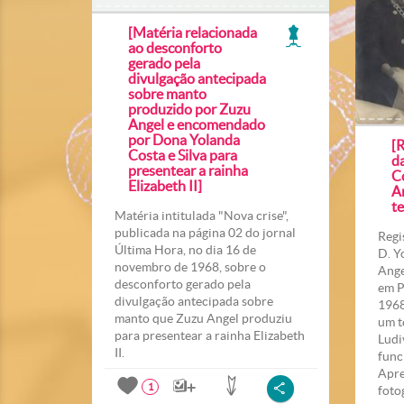
[Matéria relacionada
ao desconforto
gerado pela
divulgação antecipada
sobre manto
produzido por Zuzu
Angel e encomendado
por Dona Yolanda
[R
Costa e Silva para
da
presentear a rainha
Co
Elizabeth II]
An
t
Matéria intitulada "Nova crise",
publicada na página 02 do jornal
Regi
Última Hora, no dia 16 de
D. Y
novembro de 1968, sobre o
Ange
desconforto gerado pela
em P
divulgação antecipada sobre
1968
manto que Zuzu Angel produziu
um t
para presentear a rainha Elizabeth
Ludi
II.
func
Apre
1
foto