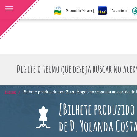
Patrocínio Master |
Patrocínio |
Home
[Bilhete produzido por Zuzu Angel em resposta ao cartão de D
[Bilhete produzido
de D. Yolanda Costa