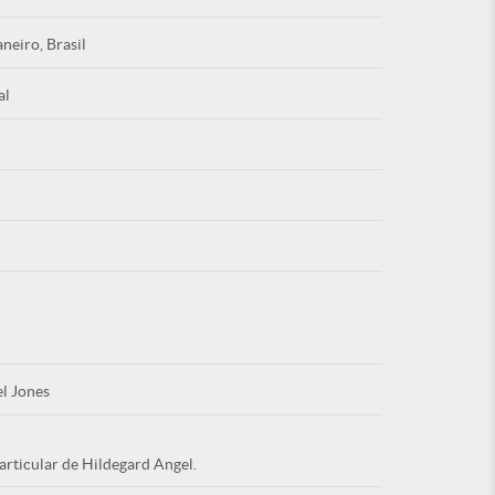
aneiro, Brasil
al
Esqu
É NOVO PO
l Jones
articular de Hildegard Angel.