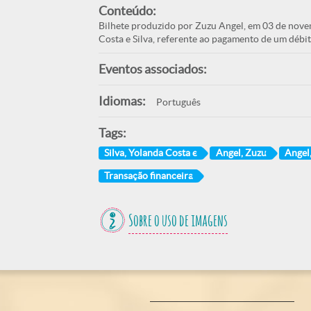
Conteúdo:
Bilhete produzido por Zuzu Angel, em 03 de nove
Costa e Silva, referente ao pagamento de um débit
Eventos associados:
Idiomas:
Português
Tags:
Silva, Yolanda Costa e
Angel, Zuzu
Angel
Transação financeira
Sobre o uso de imagens