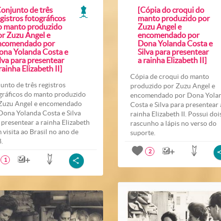
Conjunto de três
[Cópia do croqui do
gistros fotográficos
manto produzido por
o manto produzido
Zuzu Angel e
or Zuzu Angel e
encomendado por
ncomendado por
Dona Yolanda Costa e
ona Yolanda Costa e
Silva para presentear
lva para presentear
a rainha Elizabeth II]
rainha Elizabeth II]
Cópia de croqui do manto
unto de três registros
produzido por Zuzu Angel e
gráficos do manto produzido
encomendado por Dona Yola
Zuzu Angel e encomendado
Costa e Silva para presentear 
Dona Yolanda Costa e Silva
rainha Elizabeth II. Possui doi
 presentear a rainha Elizabeth
rascunho a lápis no verso do
m visita ao Brasil no ano de
suporte.
.
2
1