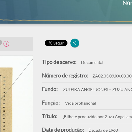
Núm
1
Tipo de acervo:
Documental
Número de registro:
ZA02.03.09.XX.03.00
Fundo:
ZULEIKA ANGEL JONES – ZUZU AN
Função:
Vida profissional
Título:
[Bilhete produzido por Zuzu Angel em r
Data de produção:
Década de 1960