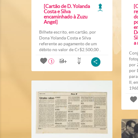
[Cartão de D. Yolanda
[
Costa e Silva
re
encaminhado à Zuzu
d
Angel]
p
e
Bilhete escrito, em cartão, por
D
Si
Dona Yolanda Costa e Silva
a 
referente ao pagamento de um
débito no valor de Cr$2.500,00 .
Conj
foto
1
por 
por 
para
II, e
1968