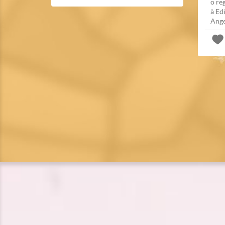
o re
à Ed
Ange