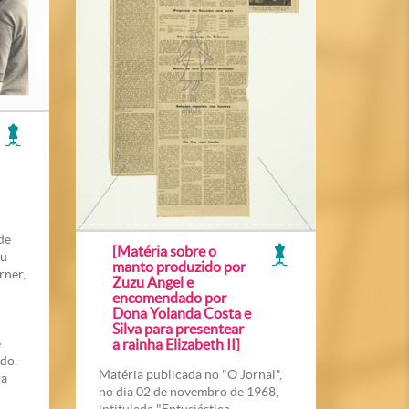
 de
[Matéria sobre o
zu
manto produzido por
rner,
Zuzu Angel e
encomendado por
Dona Yolanda Costa e
Silva para presentear
e
a rainha Elizabeth II]
ndo.
Matéria publicada no "O Jornal",
ra
no dia 02 de novembro de 1968,
intitulada "Entusiástica