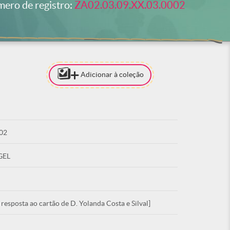
ero de registro:
ZA02.03.09.XX.03.0002
Adicionar à coleção
[PARA ADI
COLEÇÃO 
ESTAR LO
02
ACE
GEL
esposta ao cartão de D. Yolanda Costa e Silval]