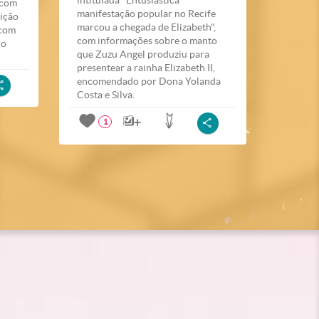
 com
manifestação popular no Recife
rição
marcou a chegada de Elizabeth",
 com
com informações sobre o manto
ro
que Zuzu Angel produziu para
presentear a rainha Elizabeth II,
encomendado por Dona Yolanda
Costa e Silva.
1