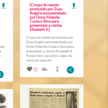
[Croqui do manto
produzido por Zuzu
Angel e encomendado
por Dona Yolanda
Costa e Silva para
presentear a rainha
Elizabeth II]
Croqui do manto produzido por
Zuzu Angel e encomendado por
nda
Dona Yolanda Costa e Silva para
a
presentear a rainha Elizabeth II.
s
Possui dois rascunho a lápis no
verso do suporte.
1