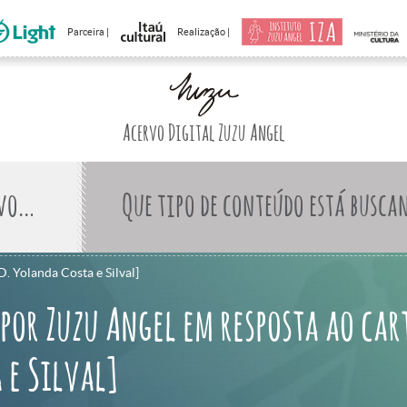
Parceira |
Realização |
Acervo Digital Zuzu Angel
Que tipo de conteúdo está busca
. Yolanda Costa e Silval]
 por Zuzu Angel em resposta ao car
 e Silval]