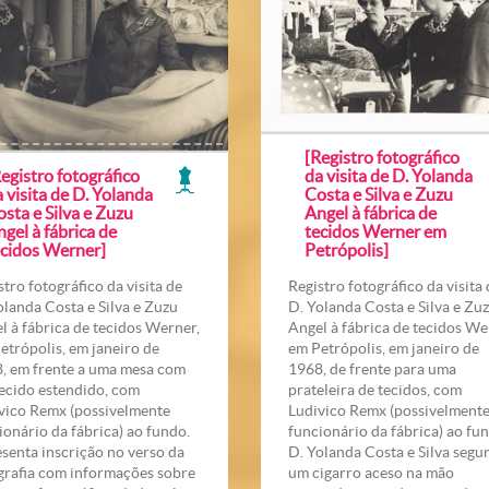
[Registro fotográfico
egistro fotográfico
da visita de D. Yolanda
 visita de D. Yolanda
Costa e Silva e Zuzu
sta e Silva e Zuzu
Angel à fábrica de
gel à fábrica de
tecidos Werner em
ecidos Werner]
Petrópolis]
stro fotográfico da visita de
Registro fotográfico da visita
olanda Costa e Silva e Zuzu
D. Yolanda Costa e Silva e Zu
l à fábrica de tecidos Werner,
Angel à fábrica de tecidos We
etrópolis, em janeiro de
em Petrópolis, em janeiro de
, em frente a uma mesa com
1968, de frente para uma
ecido estendido, com
prateleira de tecidos, com
vico Remx (possivelmente
Ludivico Remx (possivelment
ionário da fábrica) ao fundo.
funcionário da fábrica) ao fu
senta inscrição no verso da
D. Yolanda Costa e Silva segu
grafia com informações sobre
um cigarro aceso na mão