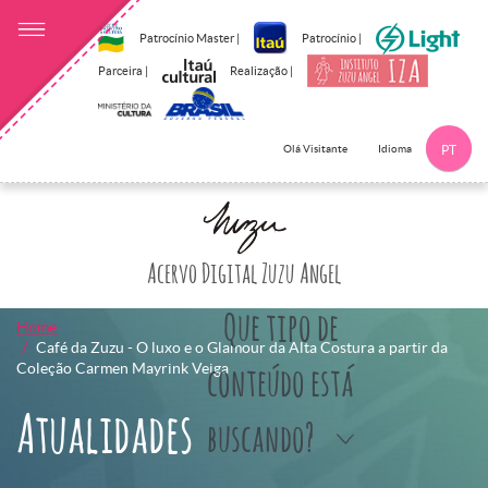
Patrocínio Master |
Patrocínio |
Parceira |
Realização |
Idioma
Olá Visitante
PT
Clique aqui p
Acervo Digital Zuzu Angel
Que tipo de
Home
Café da Zuzu - O luxo e o Glamour da Alta Costura a partir da
Coleção Carmen Mayrink Veiga
conteúdo está
Atualidades
buscando?