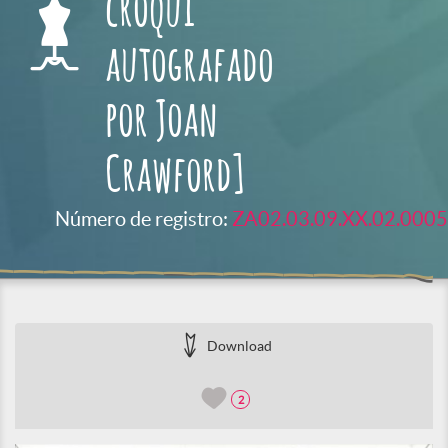
croqui
autografado
por Joan
Crawford]
Número de registro:
ZA02.03.09.XX.02.0005
Download
2