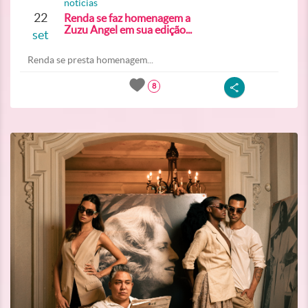
noticias
22
Renda se faz homenagem a
Zuzu Angel em sua edição...
set
Renda se presta homenagem...
8