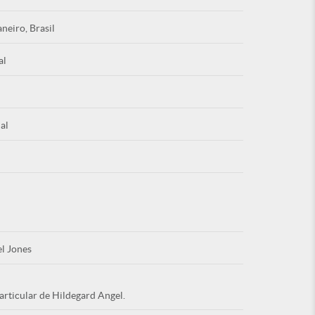
aneiro, Brasil
al
Esqu
al
É NOVO PO
l Jones
articular de Hildegard Angel.