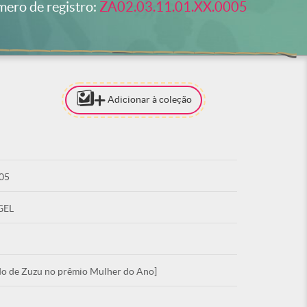
ero de registro:
ZA02.03.11.01.XX.0005
Adicionar à coleção
[PARA ADI
COLEÇÃO 
ESTAR LO
05
ACE
GEL
ado de Zuzu no prêmio Mulher do Ano]