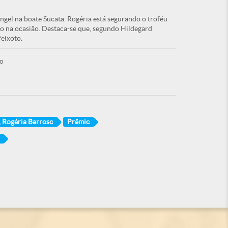
ngel na boate Sucata. Rogéria está segurando o troféu
 na ocasião. Destaca-se que, segundo Hildegard
Peixoto.
o
, Rogéria Barroso
Prêmio