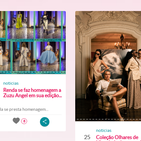
noticias
Renda se faz homenagem a
Zuzu Angel em sua edição...
a se presta homenagem...
8
noticias
25
Coleção Olhares de