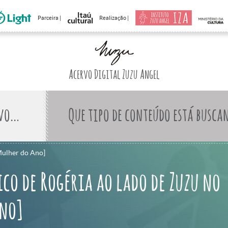
Parceira |
Realização |
Acervo Digital Zuzu Angel
Que tipo de conteúdo está busca
 Mulher do Ano]
ico de Rogéria ao lado de Zuzu no
Ano]