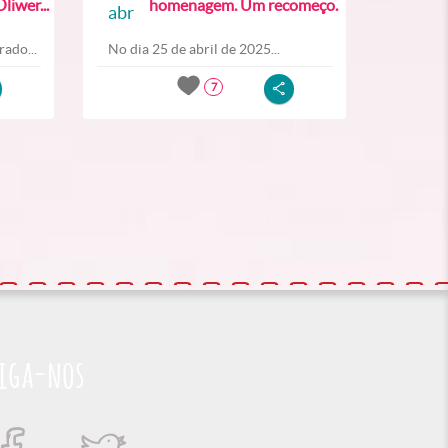
liwer...
homenagem. Um recomeço.
abr
ado...
No dia 25 de abril de 2025...
7
iga-nos