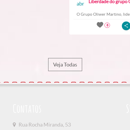
Liberdade do grupo O
abr
O Grupo Oliwer Martino, lider
8
Veja Todas
Contatos
S
Rua Rocha Miranda, 53