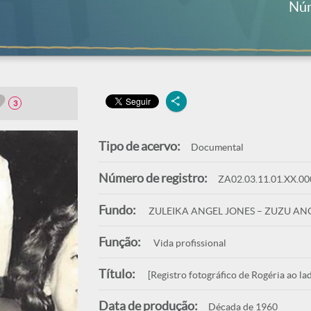
Núm
3
Tipo de acervo:
Documental
Número de registro:
ZA02.03.11.01.XX.00
Fundo:
ZULEIKA ANGEL JONES – ZUZU AN
Função:
Vida profissional
Título:
[Registro fotográfico de Rogéria ao l
Data de produção:
Década de 1960