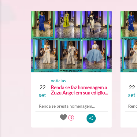
noticias
22
22
Renda se faz homenagem a
Zuzu Angel em sua edição...
set
set
Renda se presta homenagem...
Rend
9