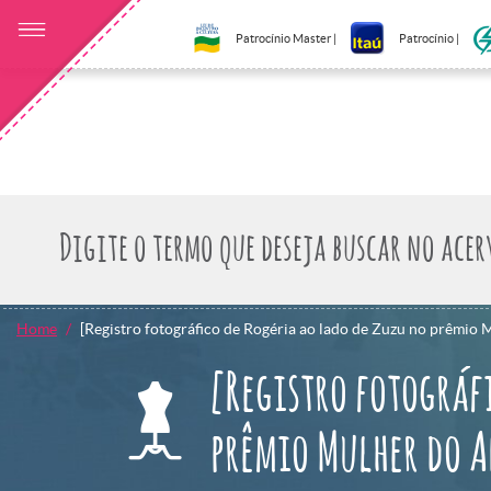
Patrocínio Master |
Patrocínio |
Home
[Registro fotográfico de Rogéria ao lado de Zuzu no prêmio
[Registro fotográf
prêmio Mulher do 