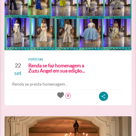
noticias
22
Renda se faz homenagem a
Zuzu Angel em sua edição...
set
Renda se presta homenagem...
8