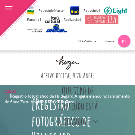
Patrocínio Master |
Patrocínio |
Parceira |
Realização |
Idioma
Olá Visitante
PT
Clique aqui p
Acervo Digital Zuzu Angel
Que tipo de
Home
[Registro fotográfico de Hildegard Angel e elenco no lançamento
[Registro
do filme Zuzu Angel no Rio de Janeiro]
conteúdo está
fotográfico de
buscando?