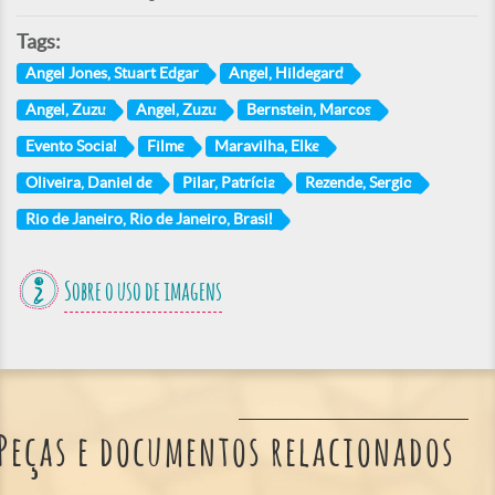
Tags:
Angel Jones, Stuart Edgar
Angel, Hildegard
Angel, Zuzu
Angel, Zuzu
Bernstein, Marcos
Evento Social
Filme
Maravilha, Elke
Oliveira, Daniel de
Pilar, Patrícia
Rezende, Sergio
Rio de Janeiro, Rio de Janeiro, Brasil
Sobre o uso de imagens
Peças e documentos relacionados