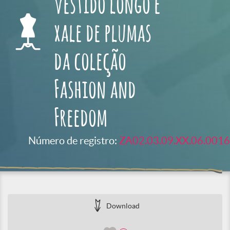
vestido longo e
xale de plumas
da coleção
Fashion and
Freedom
Número de registro:
ZA02.03.09.XX.06.0016
Download