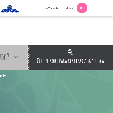
Idioma
Olá Visitante
PT
ndo?
Clique aqui para realizar a sua busca
n IV]