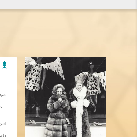
eças
zu
gel -
Esta