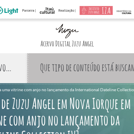
Parceira |
Realização |
Acervo Digital Zuzu Angel
Que tipo de conteúdo está busca
 uma vitrine com anjo no lançamento da International Dateline Collectio
 de Zuzu Angel em Nova Iorque em
ine com anjo no lançamento da