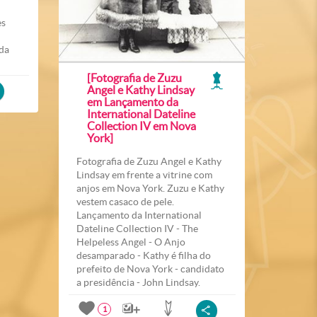
es
 da
[Fotografia de Zuzu
Angel e Kathy Lindsay
em Lançamento da
International Dateline
Collection IV em Nova
York]
Fotografia de Zuzu Angel e Kathy
Lindsay em frente a vitrine com
anjos em Nova York. Zuzu e Kathy
vestem casaco de pele.
Lançamento da International
Dateline Collection IV - The
Helpeless Angel - O Anjo
desamparado - Kathy é filha do
prefeito de Nova York - candidato
a presidência - John Lindsay.
1