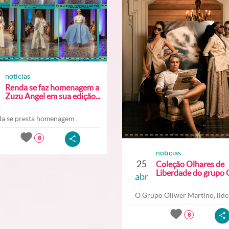
noticias
Renda se faz homenagem a
Zuzu Angel em sua edição...
a se presta homenagem...
8
noticias
25
Coleção Olhares de
Liberdade do grupo O
abr
O Grupo Oliwer Martino, lider
8