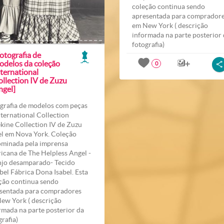
coleção continua sendo
apresentada para comprador
em New York ( descrição
informada na parte posterior
fotografia)
otografia de
odelos da coleção
0
ternational
ollection IV de Zuzu
ngel]
grafia de modelos com peças
nternational Collection
kine Collection IV de Zuzu
l em Nova York. Coleção
minada pela imprensa
icana de The Helpless Angel -
jo desamparado- Tecido
bel Fábrica Dona Isabel. Esta
ção continua sendo
sentada para compradores
ew York ( descrição
rmada na parte posterior da
grafia)