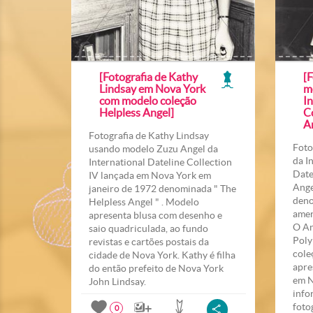
[Fotografia de Kathy
[F
Lindsay em Nova York
m
com modelo coleção
In
Helpless Angel]
C
A
Fotografia de Kathy Lindsay
Foto
usando modelo Zuzu Angel da
da I
International Dateline Collection
Date
IV lançada em Nova York em
Ange
janeiro de 1972 denominada " The
deno
Helpless Angel " . Modelo
amer
apresenta blusa com desenho e
O An
saio quadriculada, ao fundo
Poly
revistas e cartões postais da
cole
cidade de Nova York. Kathy é filha
apre
do então prefeito de Nova York
em N
John Lindsay.
info
foto
0