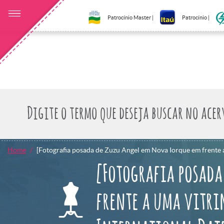
Patrocínio Master |
Patrocínio |
Home
[Fotografia posada de Zuzu Angel em Nova Iorque em frente a
[Fotografia posada
frente a uma vitr