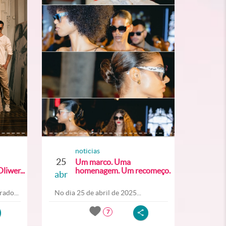
noticias
25
Um marco. Uma
liwer...
homenagem. Um recomeço.
abr
ado...
No dia 25 de abril de 2025...
7