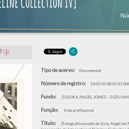
line Collection IV]
Núm
4
Tipo de acervo:
Documental
Número de registro:
ZA02.03.08.01.01.00
Fundo:
ZULEIKA ANGEL JONES – ZUZU AN
Função:
Vida profissional
Título:
[Fotografia posada de Zuzu Angel em N