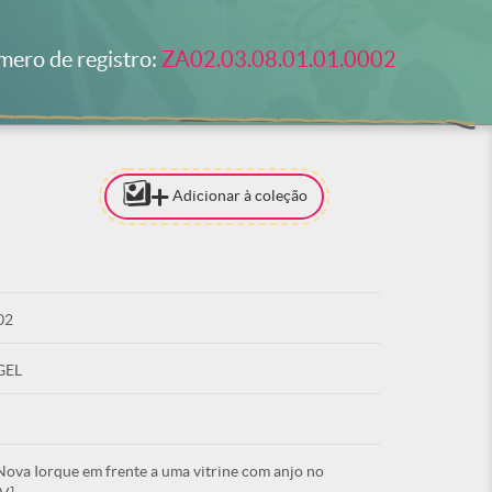
ero de registro:
ZA02.03.08.01.01.0002
Adicionar à coleção
[PARA ADI
COLEÇÃO 
ESTAR LO
02
ACE
GEL
ova Iorque em frente a uma vitrine com anjo no