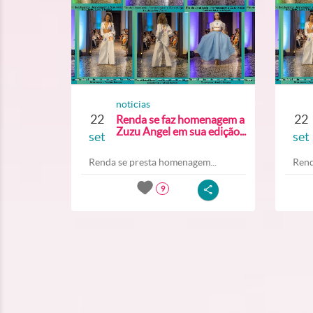
noticias
22
22
Renda se faz homenagem a
Zuzu Angel em sua edição...
set
set
Renda se presta homenagem...
Rend
9