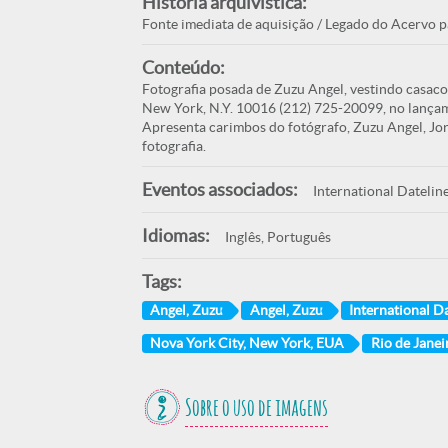
História arquivística:
Fonte imediata de aquisição / Legado do Acervo p
Conteúdo:
Fotografia posada de Zuzu Angel, vestindo casaco 
New York, N.Y. 10016 (212) 725-20099, no lançame
Apresenta carimbos do fotógrafo, Zuzu Angel, Jor
fotografia.
Eventos associados:
International Datelin
Idiomas:
Inglês, Português
Tags:
Angel, Zuzu
Angel, Zuzu
International D
Nova York City, New York, EUA
Rio de Janeir
Sobre o uso de imagens