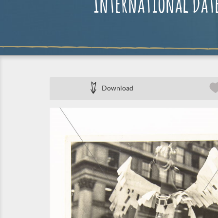
International Date
Download