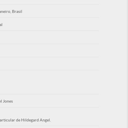
aneiro, Brasil
al
Esqu
É NOVO PO
l Jones
articular de Hildegard Angel.