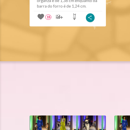
organza é de 1,38 cm enquanto da
barra do forro é de 1,24 cm.
15