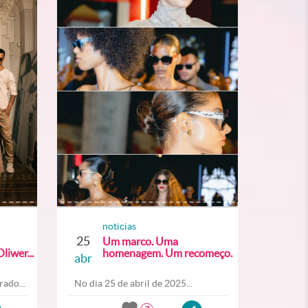
noticias
25
Um marco. Uma
liwer...
homenagem. Um recomeço.
abr
ado...
No dia 25 de abril de 2025...