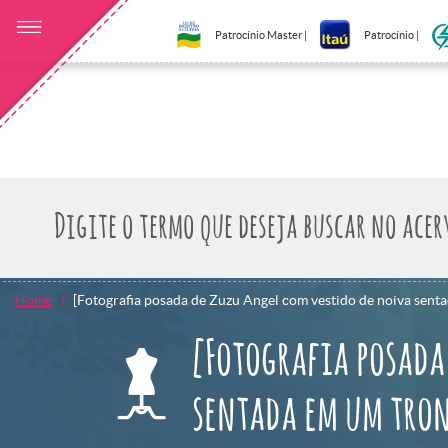
Patrocínio Master |
Patrocínio |
Home
[Fotografia posada de Zuzu Angel com vestido de noiva sent
[Fotografia posada
sentada em um tron