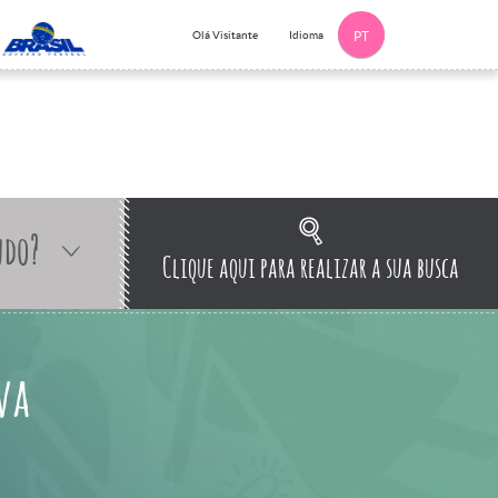
Idioma
Olá Visitante
PT
ndo?
Clique aqui para realizar a sua busca
va