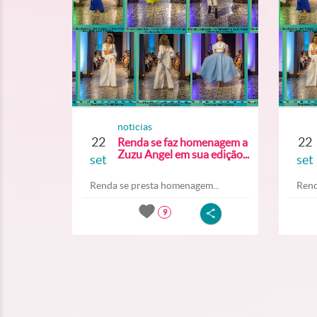
noticias
22
22
Renda se faz homenagem a
Zuzu Angel em sua edição...
set
set
Renda se presta homenagem...
Rend
9