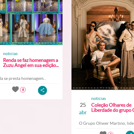
noticias
Renda se faz homenagem a
Zuzu Angel em sua edição...
a se presta homenagem...
8
noticias
25
Coleção Olhares de
Liberdade do grupo O
abr
O Grupo Oliwer Martino, lider