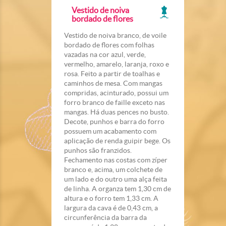
Vestido de noiva
bordado de flores
Vestido de noiva branco, de voile
bordado de flores com folhas
vazadas na cor azul, verde,
vermelho, amarelo, laranja, roxo e
rosa. Feito a partir de toalhas e
caminhos de mesa. Com mangas
compridas, acinturado, possui um
forro branco de faille exceto nas
mangas. Há duas pences no busto.
Decote, punhos e barra do forro
possuem um acabamento com
aplicação de renda guipir bege. Os
punhos são franzidos.
Fechamento nas costas com zíper
branco e, acima, um colchete de
um lado e do outro uma alça feita
de linha. A organza tem 1,30 cm de
altura e o forro tem 1,33 cm. A
largura da cava é de 0,43 cm, a
circunferência da barra da