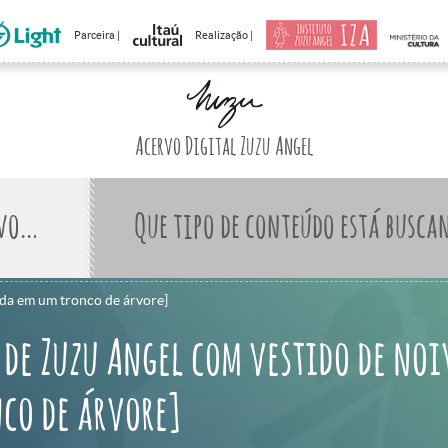
Parceira |
Realização |
Acervo Digital Zuzu Angel
Que tipo de conteúdo está busca
ada em um tronco de árvore]
 de Zuzu Angel com vestido de noi
co de árvore]