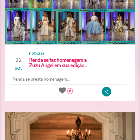
noticias
22
Renda se faz homenagem a
Zuzu Angel em sua edição...
set
Renda se presta homenagem...
8