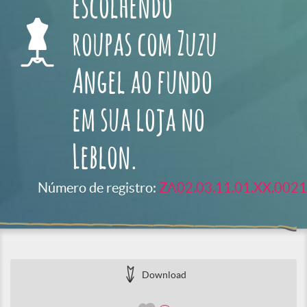
escolhendo
roupas com Zuzu
Angel ao fundo
em sua loja no
Leblon.
Número de registro:
ZA02.03.11.01.XX.0021
Download