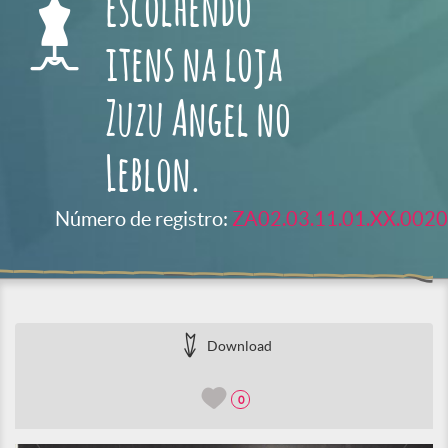
escolhendo
itens na loja
Zuzu Angel no
Leblon.
Número de registro:
ZA02.03.11.01.XX.0020
Download
0