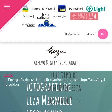
Patrocínio Master |
Patrocínio |
Parceira |
Realização |
Idioma
Olá Visitante
PT
Clique aqui p
Acervo Digital Zuzu Angel
Que tipo de
Home
Fotografia de Liza Minnelli escolhendo itens na loja Zuzu Angel
Fotografia de
no Leblon.
conteúdo está
Liza Minnelli
buscando?