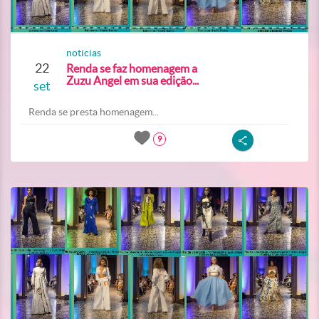
noticias
22
Renda se faz homenagem a
Zuzu Angel em sua edição...
set
Renda se presta homenagem...
9