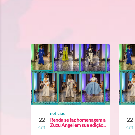
noticias
22
22
Renda se faz homenagem a
Zuzu Angel em sua edição...
set
set