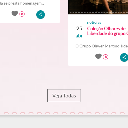
a se presta homenagem...
8
noticias
25
Coleção Olhares de
Liberdade do grupo O
abr
O Grupo Oliwer Martino, lider
8
Veja Todas