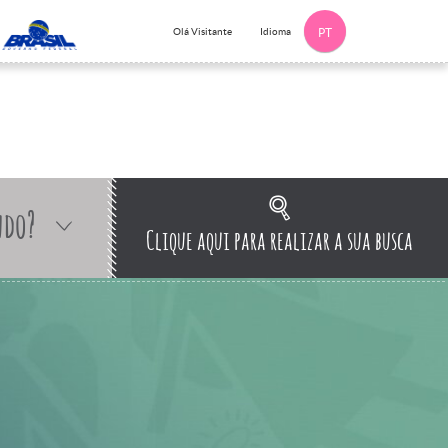
Idioma
Olá Visitante
PT
ndo?
Clique aqui para realizar a sua busca