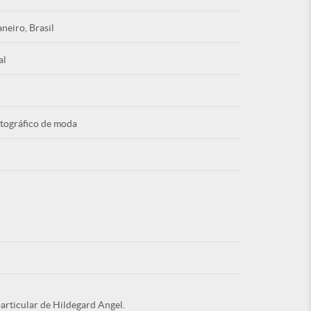
aneiro, Brasil
al
Esqu
otográfico de moda
É NOVO PO
articular de Hildegard Angel.