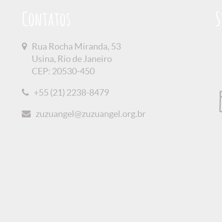
Contatos
S
Rua Rocha Miranda, 53
Usina, Rio de Janeiro
CEP: 20530-450
+55 (21) 2238-8479
zuzuangel@zuzuangel.org.br
 Privacidade
Créditos