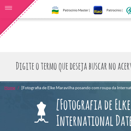
Patrocínio Master |
Patrocínio |
Home
[Fotografia de Elke Maravilha posando com roupa da Internat
[Fotografia de Elk
International Date