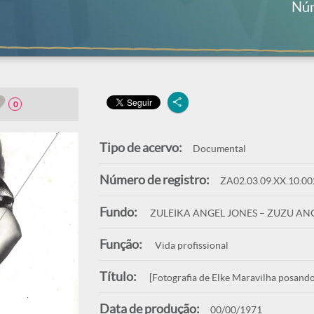
Núm
0
Tipo de acervo:
Documental
Número de registro:
ZA02.03.09.XX.10.00
Fundo:
ZULEIKA ANGEL JONES – ZUZU AN
Função:
Vida profissional
Título:
[Fotografia de Elke Maravilha posando
Data de produção:
00/00/1971