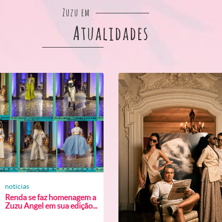
Zuzu em
Atualidades
noticias
Renda se faz homenagem a
Zuzu Angel em sua edição...