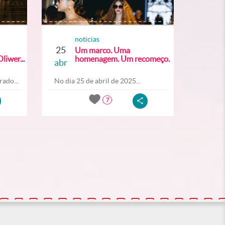
noticias
25
Um marco. Uma
liwer...
homenagem. Um recomeço.
abr
ado...
No dia 25 de abril de 2025...
7