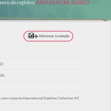
ero de registro:
ZA02.03.09.XX.10.0022
Adicionar à coleção
[PARA ADI
COLEÇÃO 
ESTAR LO
22
ACE
GEL
 com roupa da International Dateline Collection IV]