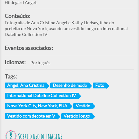
Hildegard Angel.
Conteúdo:
Fotografia de Ana Cristina Angel e Kathy Lindsay, filha do
prefeito de Nova York, usando um vestido longo da International
Dateline Collection IV.
Eventos associados:
Idiomas:
Português
Tags:
Angel, Ana Cristina
Desenho de moda
Foto
International Dateline Collection IV
Nova York City, New York, EUA
Vestido
Vestido com decote em V
Vestido longo
Sobre o uso de imagens