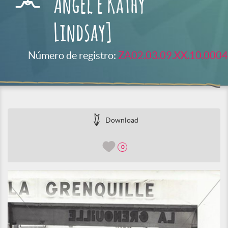
Angel e Kathy
Lindsay]
Número de registro:
ZA02.03.09.XX.10.0004
Download
0