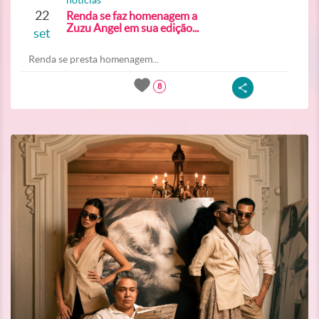
noticias
22
Renda se faz homenagem a
Zuzu Angel em sua edição...
set
Renda se presta homenagem...
8