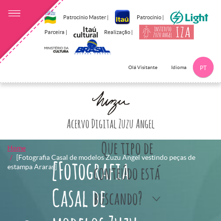
Patrocínio Master |
Patrocínio |
Parceira |
Realização |
Idioma
Olá Visitante
PT
Clique aqui p
Acervo Digital Zuzu Angel
Que tipo de
Home
[Fotografia Casal de modelos Zuzu Angel vestindo peças de
[Fotografia
estampa Araras]
conteúdo está
Casal de
buscando?