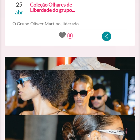
25
Coleção Olhares de
Liberdade do grupo...
abr
O Grupo Oliwer Martino, liderado...
8