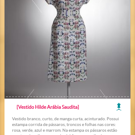
[Vestido Hilde Arábia Saudita]
Vestido branco, curto, de manga curta, acinturado. Possui
estampa corrida de pássaros, troncos e folhas nas cores:
rosa, verde, azul e marrom. Na estampa os pássaros estão