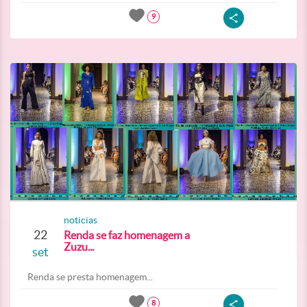
9
noticias
22
Renda se faz homenagem a
Zuzu...
set
Renda se presta homenagem...
8