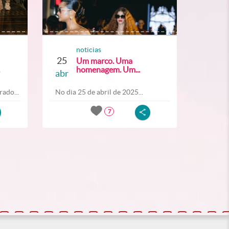
noticias
25
Um marco. Uma
homenagem. Um...
abr
ado...
No dia 25 de abril de 2025...
7