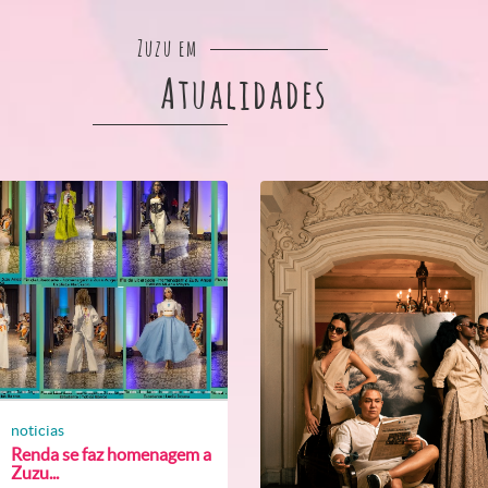
Zuzu em
Atualidades
noticias
Renda se faz homenagem a
Zuzu...