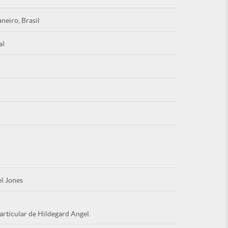
aneiro, Brasil
al
Esqu
É NOVO PO
l Jones
articular de Hildegard Angel.