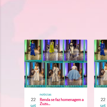
noticias
22
22
Renda se faz homenagem a
Zuzu...
set
set