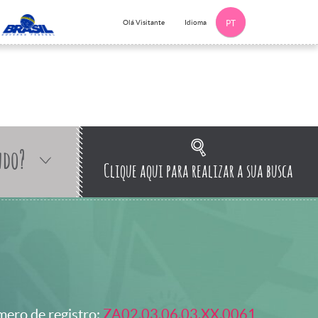
Idioma
Olá Visitante
PT
ndo?
Clique aqui para realizar a sua busca
ero de registro:
ZA02.03.06.03.XX.0061