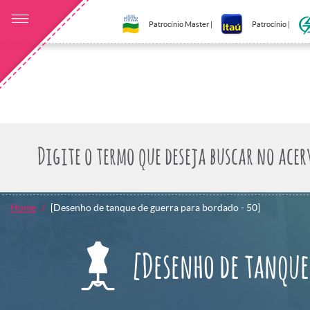
Patrocínio Master |
Patrocínio |
Home
[Desenho de tanque de guerra para bordado - 50]
[Desenho de tanque