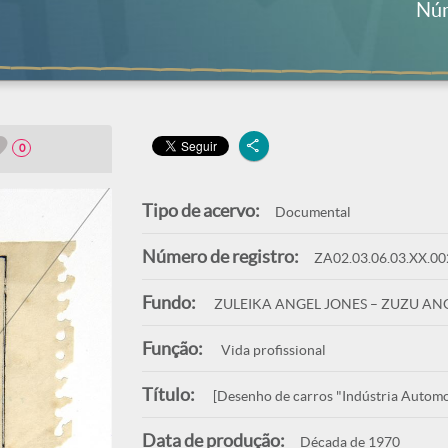
Núm
0
Tipo de acervo:
Documental
Número de registro:
ZA02.03.06.03.XX.00
Fundo:
ZULEIKA ANGEL JONES – ZUZU AN
Função:
Vida profissional
Título:
[Desenho de carros "Indústria Automob
Data de produção:
Década de 1970