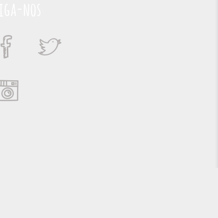
iga-nos
Suporte e Hospedagem: MSC Solucões em TI