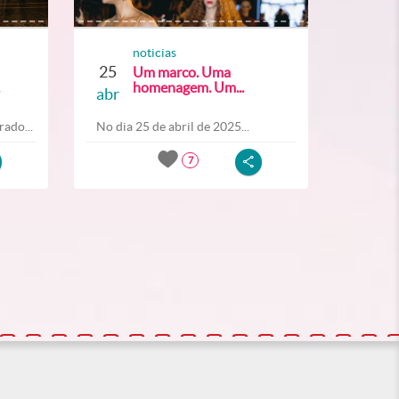
noticias
25
Um marco. Uma
homenagem. Um...
abr
ado...
No dia 25 de abril de 2025...
7