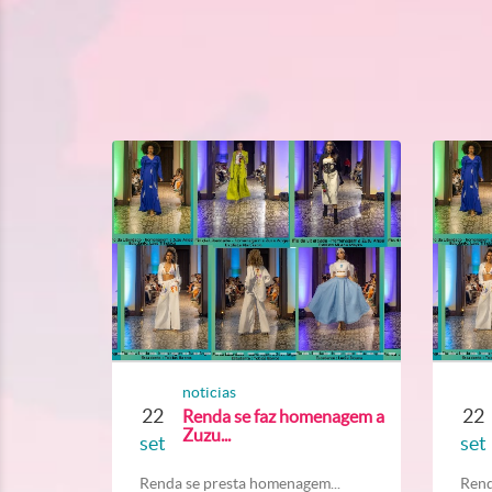
noticias
22
22
Renda se faz homenagem a
Zuzu...
set
set
Renda se presta homenagem...
Rend