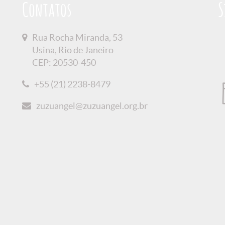
Contatos
S
Rua Rocha Miranda, 53
Usina, Rio de Janeiro
CEP: 20530-450
+55 (21) 2238-8479
zuzuangel@zuzuangel.org.br
 Privacidade
Créditos