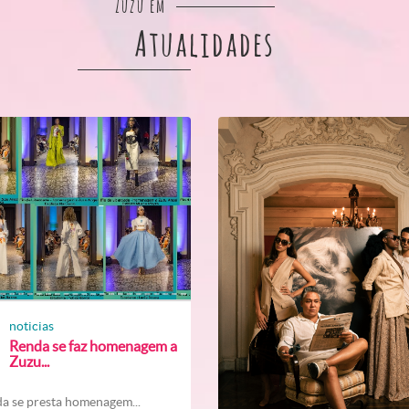
Zuzu em
Atualidades
noticias
Renda se faz homenagem a
Zuzu...
a se presta homenagem...