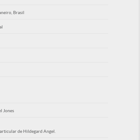
aneiro, Brasil
al
Esqu
É NOVO PO
l Jones
articular de Hildegard Angel.