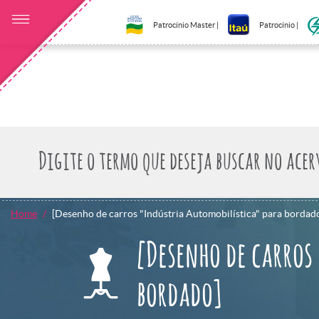
Patrocínio Master |
Patrocínio |
Home
[Desenho de carros "Indústria Automobilística" para bordad
[Desenho de carros
bordado]