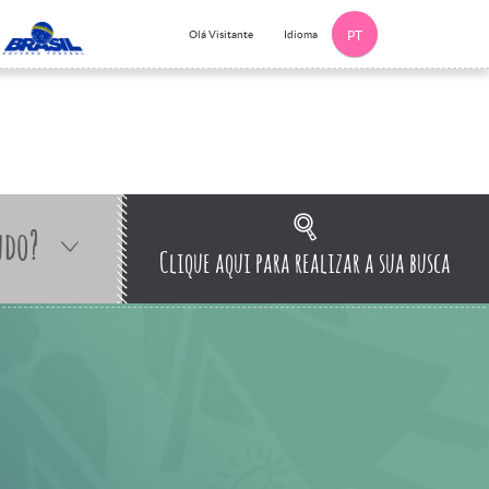
Idioma
Olá Visitante
PT
ndo?
Clique aqui para realizar a sua busca