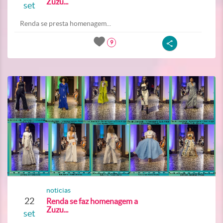
Zuzu...
set
Renda se presta homenagem...
9
noticias
22
Renda se faz homenagem a
Zuzu...
set