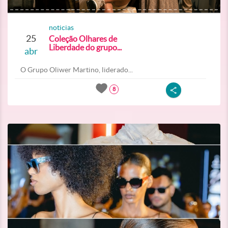
noticias
25
Coleção Olhares de
Liberdade do grupo...
abr
O Grupo Oliwer Martino, liderado...
8