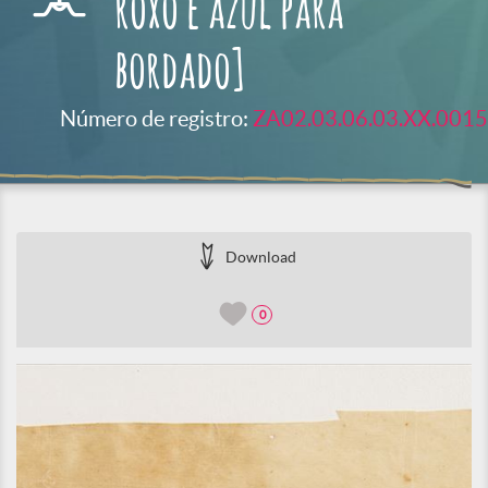
roxo e azul para
bordado]
Número de registro:
ZA02.03.06.03.XX.0015
Download
0