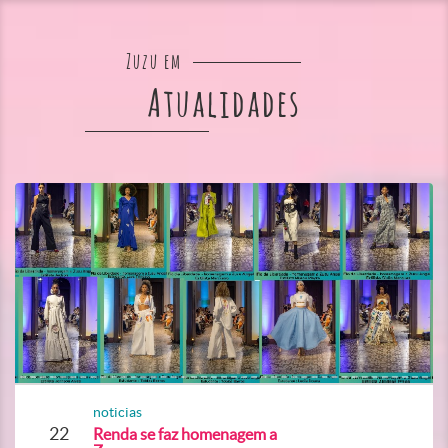
Zuzu em
Atualidades
noticias
22
Renda se faz homenagem a