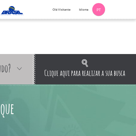
Idioma
Olá Visitante
PT
ndo?
Clique aqui para realizar a sua busca
 que