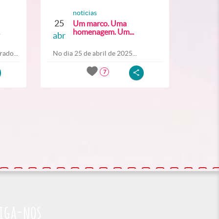
noticias
25
Um marco. Uma
homenagem. Um...
abr
ado...
No dia 25 de abril de 2025...
7
iga-nos