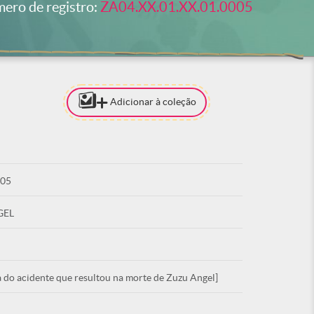
ero de registro:
ZA04.XX.01.XX.01.0005
Adicionar à coleção
[PARA ADI
COLEÇÃO 
ESTAR LO
005
ACE
GEL
a do acidente que resultou na morte de Zuzu Angel]