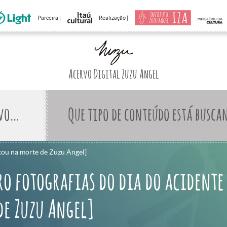
Parceira |
Realização |
Acervo Digital Zuzu Angel
Que tipo de conteúdo está busca
ltou na morte de Zuzu Angel]
o fotografias do dia do acidente
de Zuzu Angel]