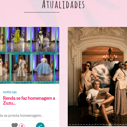
Atualidades
noticias
Renda se faz homenagem a
Zuzu...
a se presta homenagem...
8