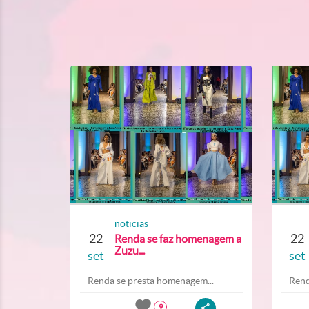
noticias
22
22
Renda se faz homenagem a
Zuzu...
set
set
Renda se presta homenagem...
Rend
9