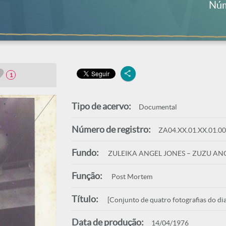
Núm
1
Tipo de acervo:
Documental
Número de registro:
ZA04.XX.01.XX.01.0
Fundo:
ZULEIKA ANGEL JONES – ZUZU AN
Função:
Post Mortem
Título:
[Conjunto de quatro fotografias do di
Data de produção:
14/04/1976