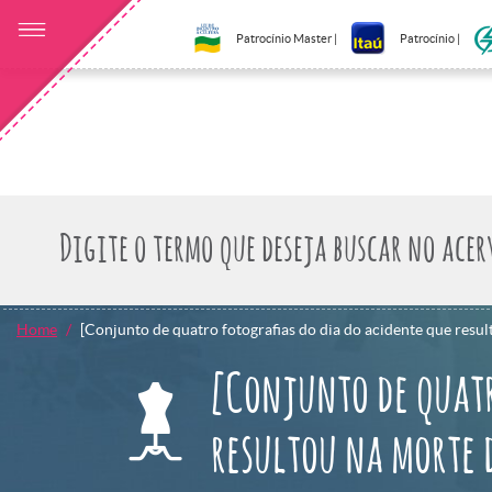
Patrocínio Master |
Patrocínio |
Home
[Conjunto de quatro fotografias do dia do acidente que resu
[Conjunto de quatr
resultou na morte 