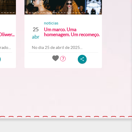
noticias
25
Um marco. Uma
liwer...
homenagem. Um recomeço.
abr
ado...
No dia 25 de abril de 2025...
7