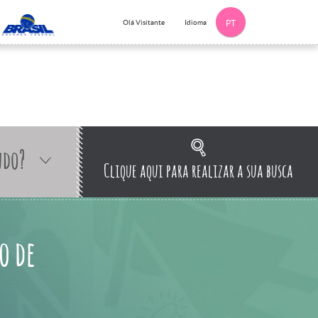
Idioma
Olá Visitante
PT
ndo?
Clique aqui para realizar a sua busca
o de