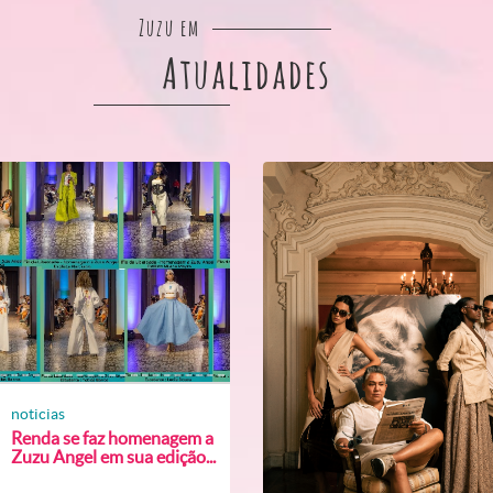
Zuzu em
Atualidades
noticias
Renda se faz homenagem a
Zuzu Angel em sua edição...