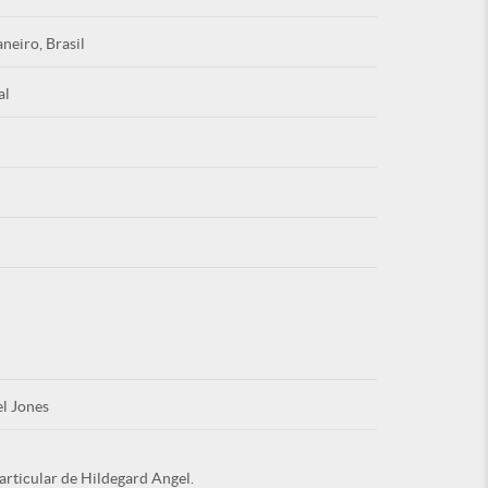
aneiro, Brasil
al
Esqu
É NOVO PO
l Jones
articular de Hildegard Angel.