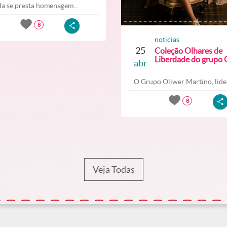
a se presta homenagem...
8
noticias
25
Coleção Olhares de
Liberdade do grupo O
abr
O Grupo Oliwer Martino, lider
8
Veja Todas