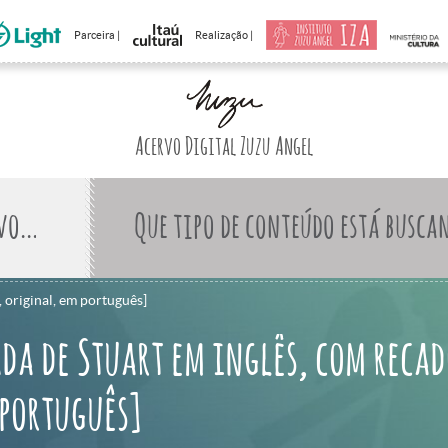
Parceira |
Realização |
Acervo Digital Zuzu Angel
Que tipo de conteúdo está busca
 original, em português]
da de Stuart em inglês, com recad
 português]