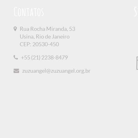
Contatos
S
Rua Rocha Miranda, 53
Usina, Rio de Janeiro
CEP: 20530-450
+55 (21) 2238-8479
zuzuangel@zuzuangel.org.br
 Privacidade
Créditos