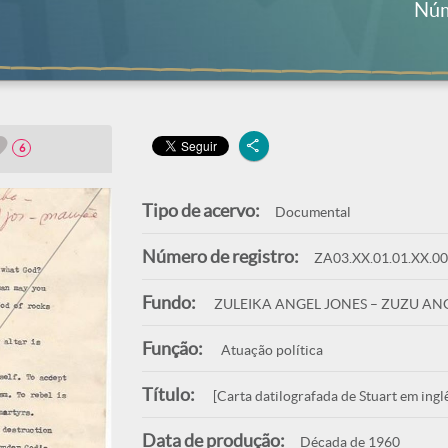
Núm
6
Tipo de acervo:
Documental
Número de registro:
ZA03.XX.01.01.XX.0
Fundo:
ZULEIKA ANGEL JONES – ZUZU AN
Função:
Atuação política
Título:
[Carta datilografada de Stuart em ingl
Data de produção:
Década de 1960