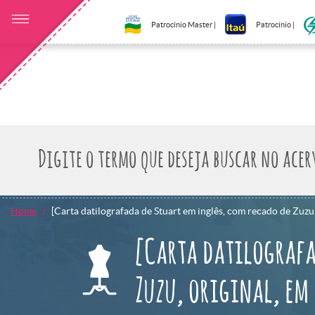
Patrocínio Master |
Patrocínio |
Home
[Carta datilografada de Stuart em inglês, com recado de Zuzu,
[Carta datilografa
Zuzu, original, em