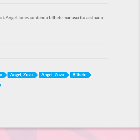
art Angel Jones contendo bilhete manuscrito assinado
a
Angel, Zuzu
Angel, Zuzu
Bilhete