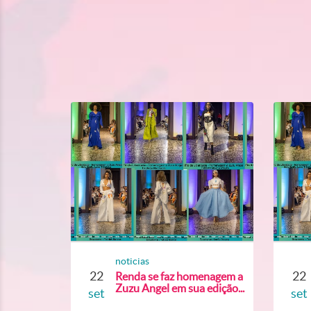
noticias
22
22
Renda se faz homenagem a
Zuzu Angel em sua edição...
set
set