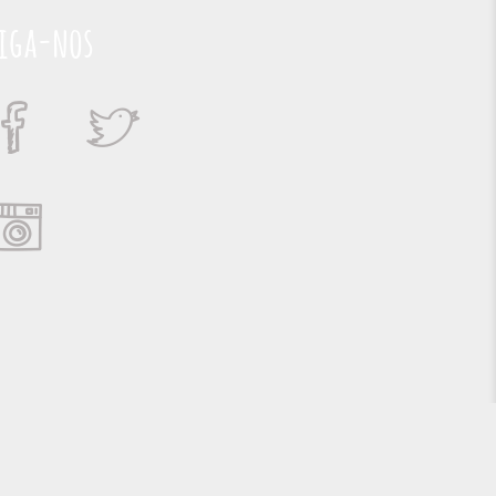
iga-nos
Suporte e Hospedagem: MSC Solucões em TI