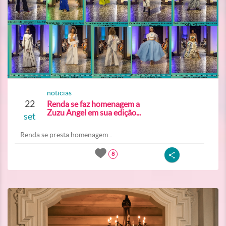
noticias
22
Renda se faz homenagem a
Zuzu Angel em sua edição...
set
Renda se presta homenagem...
8