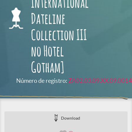
International
Dateline
Collection III
no Hotel
Gotham]
Número de registro:
ZA02.03.09.XX.09.0014
Download