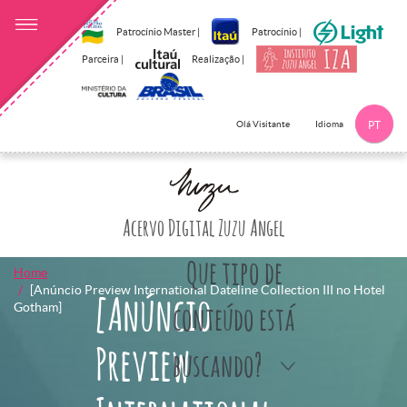
Patrocínio Master |
Patrocínio |
Parceira |
Realização |
Idioma
Olá Visitante
PT
Clique aqui p
Acervo Digital Zuzu Angel
Que tipo de
Home
[Anúncio Preview International Dateline Collection III no Hotel
[Anúncio
Gotham]
conteúdo está
Preview
buscando?