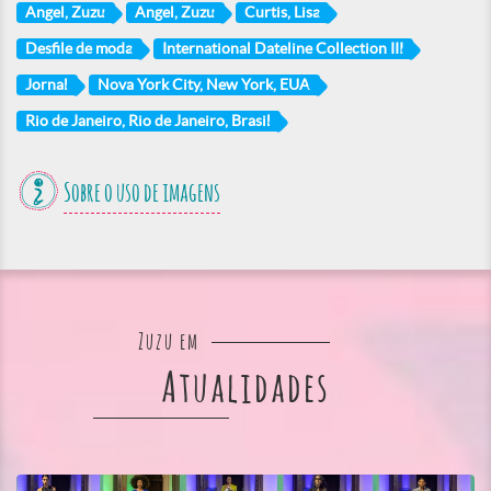
Angel, Zuzu
Angel, Zuzu
Curtis, Lisa
Desfile de moda
International Dateline Collection III
Jornal
Nova York City, New York, EUA
Rio de Janeiro, Rio de Janeiro, Brasil
Sobre o uso de imagens
Zuzu em
Atualidades