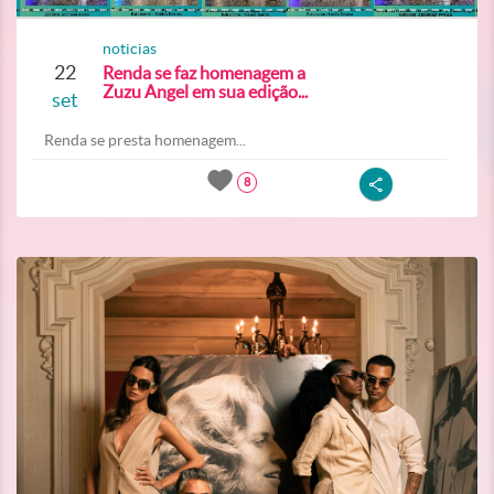
noticias
22
Renda se faz homenagem a
Zuzu Angel em sua edição...
set
Renda se presta homenagem...
8