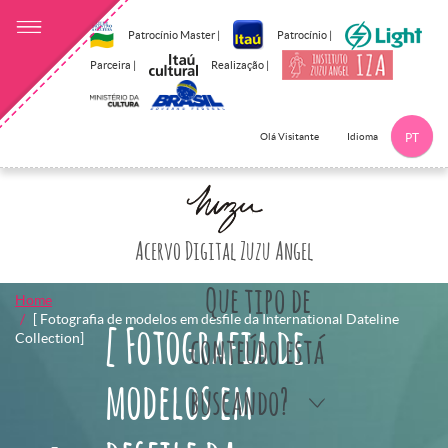
Patrocínio Master |
Patrocínio |
Parceira |
Realização |
Idioma
Olá Visitante
PT
Clique aqui p
Acervo Digital Zuzu Angel
Que tipo de
Home
[ Fotografia de modelos em desfile da International Dateline
[ Fotografia de
Collection]
conteúdo está
modelos em
buscando?