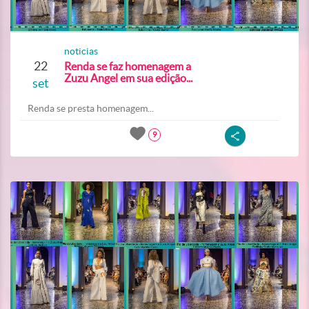
noticias
22
Renda se faz homenagem a
Zuzu Angel em sua edição...
set
Renda se presta homenagem...
9