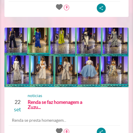
9
noticias
22
Renda se faz homenagem a
Zuzu...
set
Renda se presta homenagem...
8