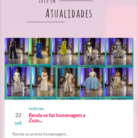
Zuzu em
Atualidades
noticias
22
Renda se faz homenagem a
Zuzu...
set
Renda se presta homenagem...