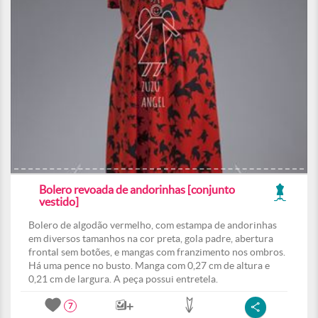
Bolero revoada de andorinhas [conjunto
vestido]
Bolero de algodão vermelho, com estampa de andorinhas
em diversos tamanhos na cor preta, gola padre, abertura
frontal sem botões, e mangas com franzimento nos ombros.
Há uma pence no busto. Manga com 0,27 cm de altura e
0,21 cm de largura. A peça possui entretela.
7