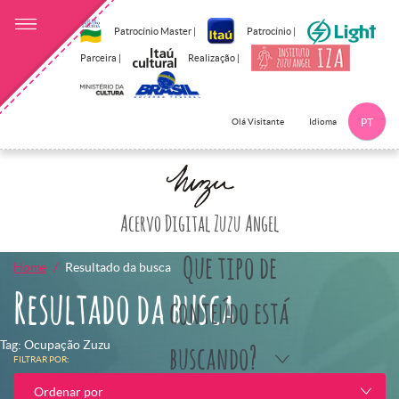
Patrocínio Master |
Patrocínio |
Parceira |
Realização |
Idioma
Olá Visitante
PT
Clique aqui p
Acervo Digital Zuzu Angel
Que tipo de
Home
Resultado da busca
Resultado da busca
conteúdo está
Tag: Ocupação Zuzu
buscando?
FILTRAR POR:
Ordenar por