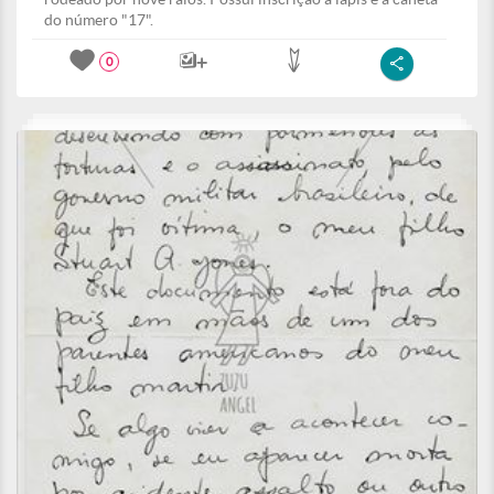
do número "17".
0