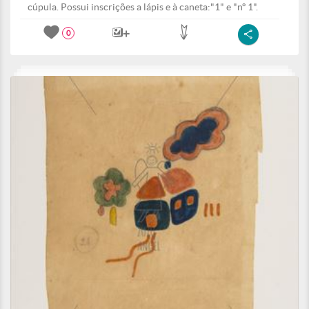
cúpula. Possui inscrições a lápis e à caneta:"1" e "nº 1".
0