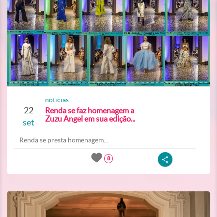
noticias
22
Renda se faz homenagem a
Zuzu Angel em sua edição...
set
Renda se presta homenagem...
8