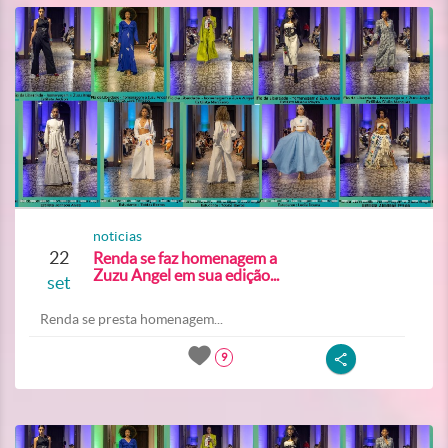
noticias
22
Renda se faz homenagem a
Zuzu Angel em sua edição...
set
Renda se presta homenagem...
9