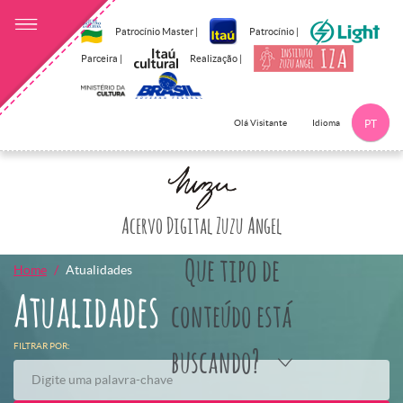
Patrocínio Master |
Patrocínio |
Parceira |
Realização |
Idioma
Olá Visitante
PT
Clique aqui p
Acervo Digital Zuzu Angel
Que tipo de
Home
Atualidades
Atualidades
conteúdo está
FILTRAR POR:
buscando?