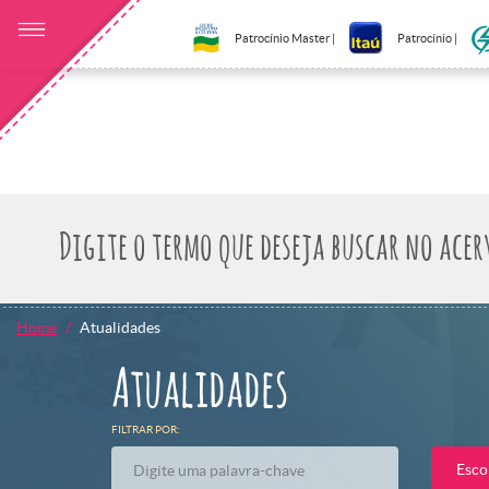
Patrocínio Master |
Patrocínio |
Home
Atualidades
Atualidades
FILTRAR POR:
Esco