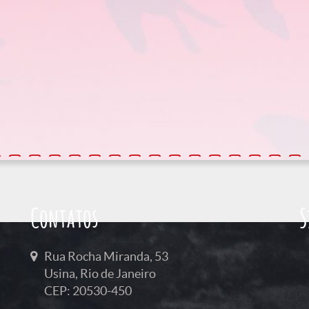
Contatos
S
Rua Rocha Miranda, 53
Usina, Rio de Janeiro
CEP: 20530-450