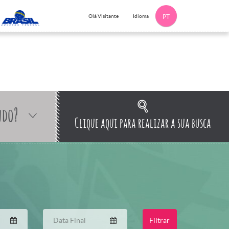
Idioma
Olá Visitante
PT
ndo?
Clique aqui para realizar a sua busca