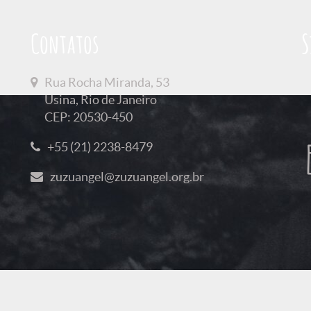
Contatos
S
Rua Rocha Miranda, 53
Usina, Rio de Janeiro
CEP: 20530-450
+55 (21) 2238-8479
zuzuangel@zuzuangel.org.br