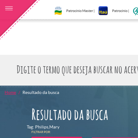
Patrocínio Master |
Patrocínio |
Home
Resultado da busca
Resultado da busca
Tag: Philips,Mary
FILTRAR POR: