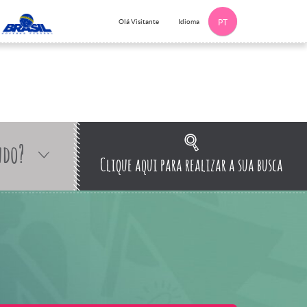
Idioma
Olá Visitante
PT
ndo?
Clique aqui para realizar a sua busca