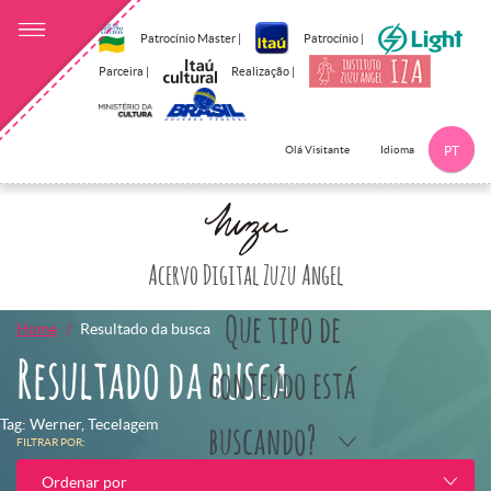
Patrocínio Master |
Patrocínio |
Parceira |
Realização |
Idioma
Olá Visitante
PT
Clique aqui p
Acervo Digital Zuzu Angel
Que tipo de
Home
Resultado da busca
Resultado da busca
conteúdo está
Tag: Werner, Tecelagem
buscando?
FILTRAR POR:
Ordenar por