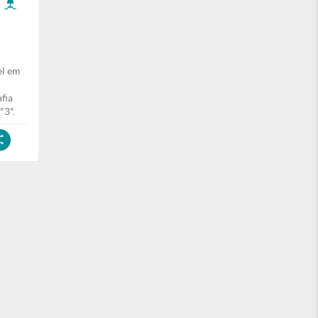
el em
fia
"3".