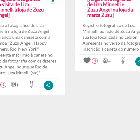
 visita de Liza
de Liza Minnelli e
nnelli à loja de Zuzu
Zuzu Angel na loja da
ngel]
marca Zuzu]
stro fotográfico de Liza
Registro fotográfico de Liza
elli na loja de Zuzu Angel
Minnelli ao lado de Zuzu Ang
rando uma camiseta com a
sua loja localizada no Leblon.
mpa "Zuzu Angel; Happy
Apresenta no verso da fotogra
hers; Rio-New York".
inscrição à caneta do número 
senta inscrição à caneta no
o da fotografia com os dizeres
1
zu Angel boutique Rio de
ro; Liza Minelli (sic)".
1