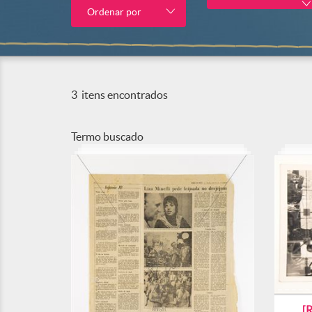
Ordenar por
3
itens encontrados
Termo buscado
[R