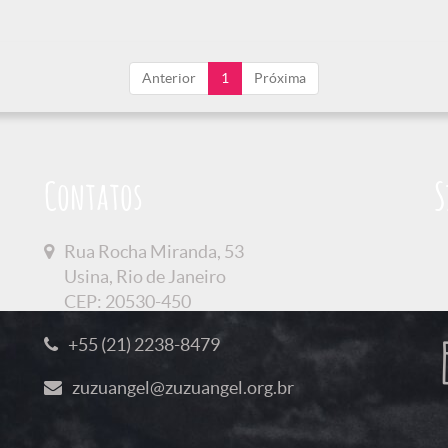
Anterior
1
Próxima
Contatos
S
Rua Rocha Miranda, 53
Usina, Rio de Janeiro
CEP: 20530-450
+55 (21) 2238-8479
zuzuangel@zuzuangel.org.br