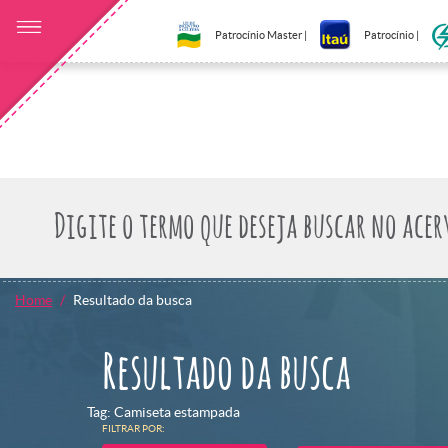
Patrocínio Master |
Patrocínio |
Home
Resultado da busca
Resultado da busca
Tag: Camiseta estampada
FILTRAR POR: