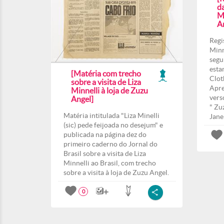
da
Mi
A
Regi
Minn
segu
esta
[Matéria com trecho
Clot
sobre a visita de Liza
Apre
Minnelli à loja de Zuzu
vers
Angel]
" Zu
Matéria intitulada "Liza Minelli
Janei
(sic) pede feijoada no desejum" e
publicada na página dez do
primeiro caderno do Jornal do
Brasil sobre a visita de Liza
Minnelli ao Brasil, com trecho
sobre a visita à loja de Zuzu Angel.
0