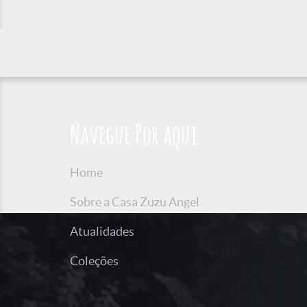
Navegue Por aqui
Home
Sobre a Casa Zuzu Angel
Atualidades
Coleções