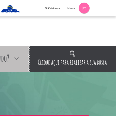
Idioma
Olá Visitante
PT
ndo?
Clique aqui para realizar a sua busca