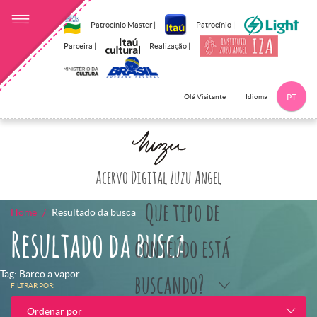
Patrocínio Master |
Patrocínio |
Parceira |
Realização |
Idioma
Olá Visitante
PT
Clique aqui p
Acervo Digital Zuzu Angel
Que tipo de
Home
Resultado da busca
Resultado da busca
conteúdo está
Tag: Barco a vapor
buscando?
FILTRAR POR:
Ordenar por