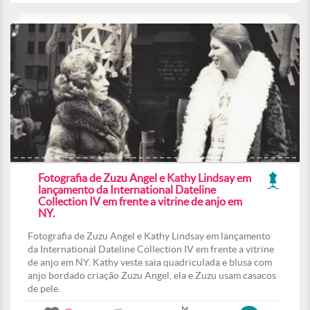
Fotografia de Zuzu Angel e Kathy Lindsay em
lançamento da International Dateline
Collection IV em frente a vitrine de anjo em
NY.
Fotografia de Zuzu Angel e Kathy Lindsay em lançamento
da International Dateline Collection IV em frente a vitrine
de anjo em NY. Kathy veste saia quadriculada e blusa com
anjo bordado criação Zuzu Angel, ela e Zuzu usam casacos
de pele.