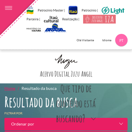
Patrocínio Master |
Patrocínio |
Parceira |
Realização |
Idioma
Olá Visitante
PT
Clique aqui p
Acervo Digital Zuzu Angel
Que tipo de
Home
Resultado da busca
Resultado da busca
conteúdo está
FILTRAR POR:
buscando?
Ordenar por