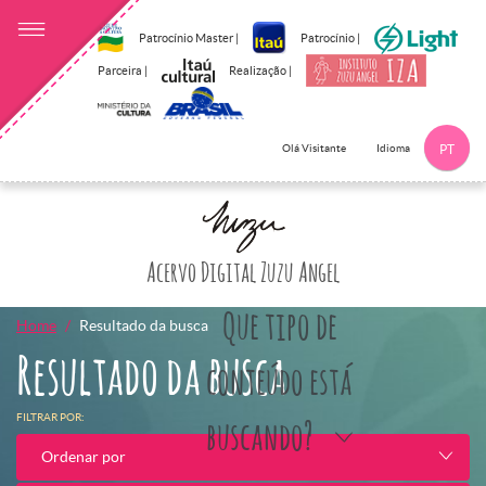
Patrocínio Master |
Patrocínio |
Parceira |
Realização |
Idioma
Olá Visitante
PT
Clique aqui p
Acervo Digital Zuzu Angel
Que tipo de
Home
Resultado da busca
Resultado da busca
conteúdo está
FILTRAR POR:
buscando?
Ordenar por