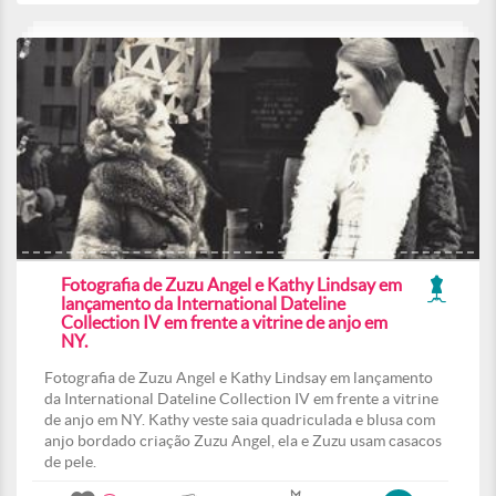
Fotografia de Zuzu Angel e Kathy Lindsay em
lançamento da International Dateline
Collection IV em frente a vitrine de anjo em
NY.
Fotografia de Zuzu Angel e Kathy Lindsay em lançamento
da International Dateline Collection IV em frente a vitrine
de anjo em NY. Kathy veste saia quadriculada e blusa com
anjo bordado criação Zuzu Angel, ela e Zuzu usam casacos
de pele.