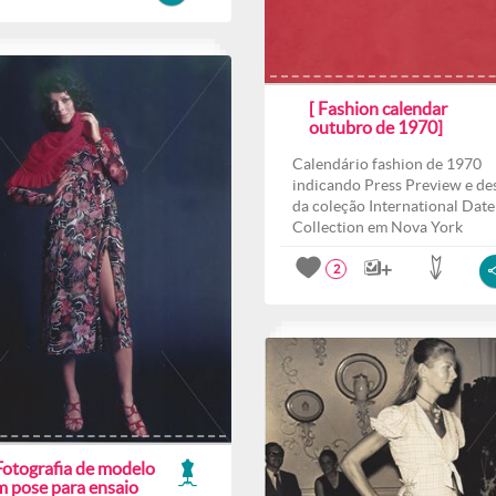
[ Fashion calendar
outubro de 1970]
Calendário fashion de 1970
indicando Press Preview e des
da coleção International Date
Collection em Nova York
2
Fotografia de modelo
m pose para ensaio