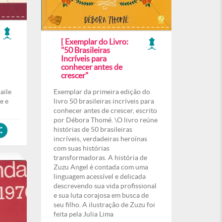
[ Exemplar do Livro:
"50 Brasileiras
Incríveis para
conhecer antes de
crescer"
aile
Exemplar da primeira edição do
e e
livro 50 brasileiras incríveis para
conhecer antes de crescer, escrito
por Débora Thomé. \O livro reúne
histórias de 50 brasileiras
incríveis, verdadeiras heroínas
com suas histórias
transformadoras. A história de
Zuzu Angel é contada com uma
linguagem acessível e delicada
descrevendo sua vida profissional
e sua luta corajosa em busca de
seu filho. A ilustração de Zuzu foi
feita pela Julia Lima