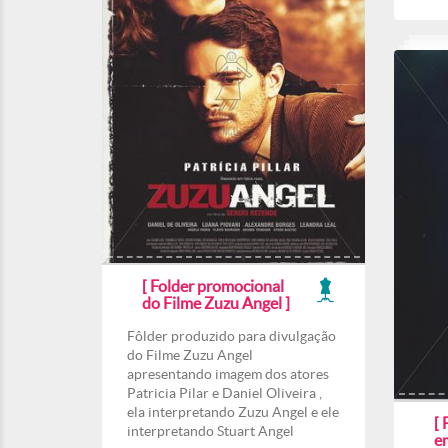
[ Folder promocional
do Filme Zuzu Angel ]
Fôlder produzido para divulgação
do Filme Zuzu Angel
apresentando imagem dos atores
Patricia Pilar e Daniel Oliveira ,
ela interpretando Zuzu Angel e ele
[ 
interpretando Stuart Angel
e