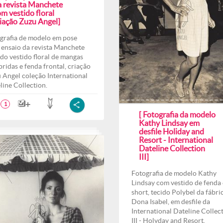
a revista Manchete
m vestido floral
riação Zuzu Angel]
grafia de modelo em pose
 ensaio da revista Manchete
do vestido floral de mangas
ridas e fenda frontal, criação
 Angel coleção International
line Collection.
1
[ Fotografia da modelo
Kathy Lindsay em
desfile Holiday and
Resort - International
Dateline Collection
III]
Fotografia de modelo Kathy
Lindsay com vestido de fenda 
short, tecido Polybel da fábri
Dona Isabel, em desfile da
International Dateline Collec
III - Holyday and Resort.