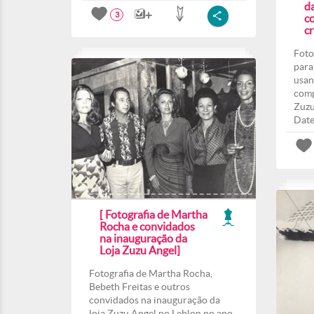
d
3
co
c
Foto
para
usan
comp
Zuzu
Date
[ Fotografia de Martha
Rocha e convidados
na inauguração da
Loja Zuzu Angel]
Fotografia de Martha Rocha,
Bebeth Freitas e outros
convidados na inauguração da
loja Zuzu Angel no Leblon no ano