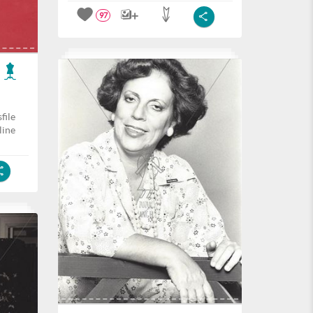
97
file
line