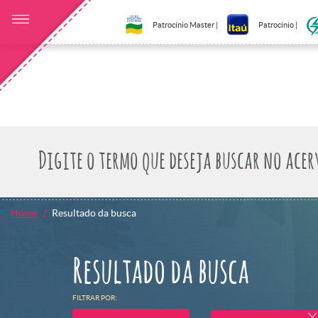
Patrocínio Master |
Patrocínio |
Home
Resultado da busca
Resultado da busca
FILTRAR POR: