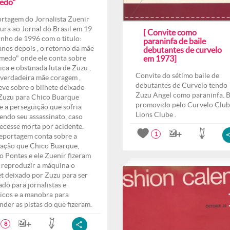
edo"
rtagem do Jornalista Zuenir
ura ao Jornal do Brasil em 19
[ Convite como
unho de 1996 com o titulo:
paraninfa de baile
anos depois , o retorno da mãe
debutantes de curvelo
medo" onde ele conta sobre
em 1973]
ica e obstinada luta de Zuzu ,
Convite do sétimo baile de
verdadeira mãe coragem ,
debutantes de Curvelo tendo
eve sobre o bilhete deixado
Zuzu Angel como paraninfa. B
Zuzu para Chico Buarque
promovido pelo Curvelo Club
e a perseguição que sofria
Lions Clube .
endo seu assassinato, caso
ecesse morta por acidente.
1
eportagem conta sobre a
ação que Chico Buarque,
o Pontes e ele Zuenir fizeram
 reproduzir a máquina o
et deixado por Zuzu para ser
ado para jornalistas e
ticos e a manobra para
nder as pistas do que fizeram.
8