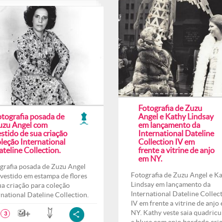
Fotografia de Zuzu
otografia posada de
Angel e Kathy Lindsay
uzu Angel com
em lançamento da
stido de sua criação
International Dateline
leção International
Collection IV em
teline Collection.
frente a vitrine de anjo
em NY.
grafia posada de Zuzu Angel
Fotografia de Zuzu Angel e K
vestido em estampa de flores
Lindsay em lançamento da
ua criação para coleção
International Dateline Collec
rnational Dateline Collection.
IV em frente a vitrine de anjo
NY. Kathy veste saia quadricu
3