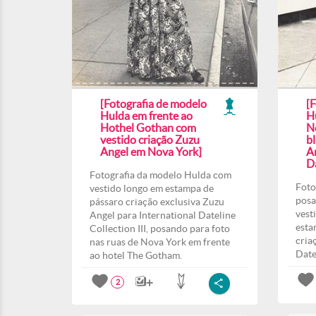
[Fotografia de modelo
[
Hulda em frente ao
H
Hothel Gothan com
N
vestido criação Zuzu
b
Angel em Nova York]
A
Da
Fotografia da modelo Hulda com
Foto
vestido longo em estampa de
posa
pássaro criação exclusiva Zuzu
vest
Angel para International Dateline
esta
Collection III, posando para foto
cria
nas ruas de Nova York em frente
Date
ao hotel The Gotham.
2