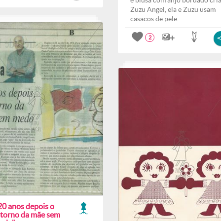
e blusa com anjo bordado cri
Zuzu Angel, ela e Zuzu usam
casacos de pele.
2
20 anos depois o
etorno da mãe sem