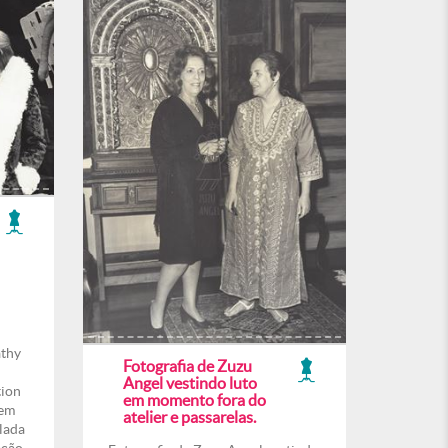
athy
Fotografia de Zuzu
Angel vestindo luto
tion
em momento fora do
 em
atelier e passarelas.
lada