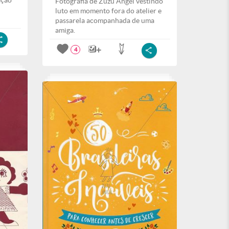
ação
Fotografia de Zuzu Angel vestindo
luto em momento fora do atelier e
passarela acompanhada de uma
amiga.
4