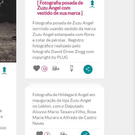
[ Fotografia posada de
Zuzu Angel com
vestido de sua marca ]
Fotografia posada de Zuzu Angel
sorrindo usando vestido da marca
Zuzu Angel estampada com flores
e colar de pérolas . Registro
fotográfico realizado pelo
fotografo David Drew Zingg com
copyright by PLUG
11
Fotografia de Hildegard Angel em
inauguração da loja Zuzu Angel
no Leblon, com o Deputado
e
Aloysio Mario Teixeira Filho, Rose
ca
Marie Muraro e Alfredo de Castro
Neves
tion
2