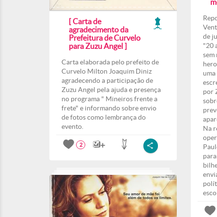
m
Repo
[ Carta de
Vent
agradecimento da
de j
Prefeitura de Curvelo
para Zuzu Angel ]
"20 
sem 
Carta elaborada pelo prefeito de
hero
Curvelo Milton Joaquim Diniz
uma 
agradecendo a participação de
escr
Zuzu Angel pela ajuda e presença
por 
no programa " Mineiros frente a
sobr
frete" e informando sobre envio
prev
de fotos como lembrança do
apar
evento.
Na r
oper
2
Paul
para
bilh
envi
polí
esco