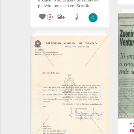
Inglaterra ao Brasil nos salões do
palácio Itamarati em Brasilia.
3
" 
r