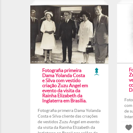
F
Fotografia primeira
Z
Dama Yolanda Costa
ve
e Silva com vestido
co
criação Zuzu Angel em
Da
evento da visita da
Rainha Elizabeth da
Foto
Inglaterra em Brasília.
com 
Fotografia primeira Dama Yolanda
de s
Costa e Silva cliente das criações
Inte
de vestidos Zuzu Angel em evento
da visita da Rainha Elizabeth da