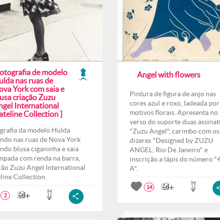
Fotografia de modelo
Angel with flowers
ulda nas ruas de
ova York com saia e
Pintura de figura de anjo nas
lusa criação Zuzu
cores azul e roxo, ladeada por
ngel International
motivos florais. Apresenta no
teline Collection ]
verso do suporte duas assinat
grafia da modelo Hulda
"Zuzu Angel", carimbo com os
ndo nas ruas de Nova York
dizeres "Designed by ZUZU
indo blusa ciganinha e saia
ANGEL; Rio De Janeiro" e
mpada com renda na barra,
inscrição a lápis do número "
ção Zuzu Angel International
A".
line Collection.
14
2