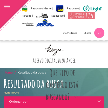
Patrocínio Master |
Patrocínio |
Parceira |
Realização |
Idioma
Olá Visitante
PT
Clique aqui p
Acervo Digital Zuzu Angel
Que tipo de
Home
Resultado da busca
Resultado da busca
conteúdo está
FILTRAR POR:
buscando?
Ordenar por