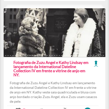
Fotografia de Zuzu Angel e Kathy Lindsay em
lançamento da International Dateline
Collection IV em frente a vitrine de anjo em
NY.
Fotografia de Zuzu Angel e Kathy Lindsay em lançamento
da International Dateline Collection IV em frente a vitrine
de anjo em NY. Kathy veste saia quadriculada e blusa com
anjo bordado criação Zuzu Angel, ela e Zuzu usam casacos
de pele.