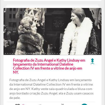
Fotografia de Zuzu Angel e Kathy Lindsay em
lançamento da International Dateline
Collection IV em frente a vitrine de anjo em
NY.
Fotografia de Zuzu Angel e Kathy Lindsay em lançamento
da International Dateline Collection IV em frente a vitrine
de anjo em NY. Kathy veste saia quadriculada e blusa com
anjo bordado criação Zuzu Angel, ela e Zuzu usam casacos
de pele.