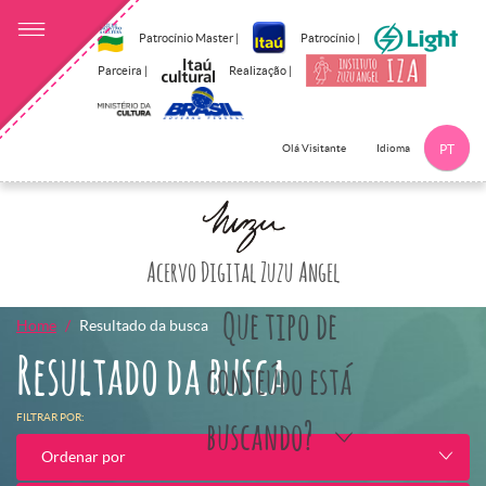
Patrocínio Master |
Patrocínio |
Parceira |
Realização |
Idioma
Olá Visitante
PT
Clique aqui p
Acervo Digital Zuzu Angel
Que tipo de
Home
Resultado da busca
Resultado da busca
conteúdo está
FILTRAR POR:
buscando?
Ordenar por