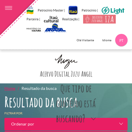
Patrocínio Master |
Patrocínio |
Parceira |
Realização |
Idioma
Olá Visitante
PT
Clique aqui p
Acervo Digital Zuzu Angel
Que tipo de
Home
Resultado da busca
Resultado da busca
conteúdo está
FILTRAR POR:
buscando?
Ordenar por