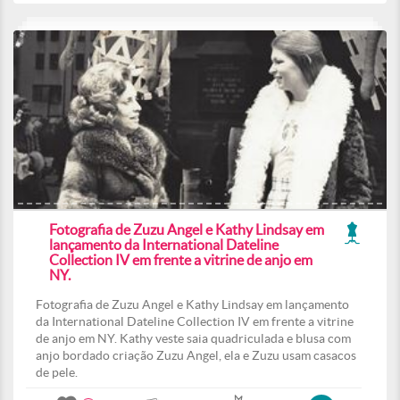
Fotografia de Zuzu Angel e Kathy Lindsay em
lançamento da International Dateline
Collection IV em frente a vitrine de anjo em
NY.
Fotografia de Zuzu Angel e Kathy Lindsay em lançamento
da International Dateline Collection IV em frente a vitrine
de anjo em NY. Kathy veste saia quadriculada e blusa com
anjo bordado criação Zuzu Angel, ela e Zuzu usam casacos
de pele.