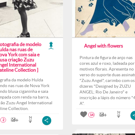
Fotografia de modelo
Angel with flowers
ulda nas ruas de
ova York com saia e
Pintura de figura de anjo nas
lusa criação Zuzu
cores azul e roxo, ladeada por
ngel International
motivos florais. Apresenta no
teline Collection ]
verso do suporte duas assinat
grafia da modelo Hulda
"Zuzu Angel", carimbo com os
ndo nas ruas de Nova York
dizeres "Designed by ZUZU
indo blusa ciganinha e saia
ANGEL; Rio De Janeiro" e
mpada com renda na barra,
inscrição a lápis do número "
ção Zuzu Angel International
A".
line Collection.
14
2