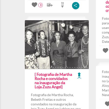
d
3
co
c
Foto
para
usan
comp
Zuzu
Date
Foto
[ Fotografia de Martha
inau
Rocha e convidados
no L
na inauguração da
Aloy
Loja Zuzu Angel]
Mari
Fotografia de Martha Rocha,
Nev
Bebeth Freitas e outros
convidados na inauguração da
loja Zuzu Angel no Leblon no ano