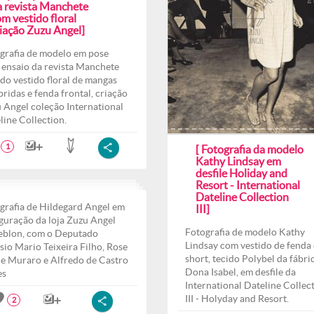
a revista Manchete
m vestido floral
riação Zuzu Angel]
grafia de modelo em pose
 ensaio da revista Manchete
do vestido floral de mangas
ridas e fenda frontal, criação
 Angel coleção International
line Collection.
1
[ Fotografia da modelo
Kathy Lindsay em
desfile Holiday and
Resort - International
Dateline Collection
grafia de Hildegard Angel em
III]
guração da loja Zuzu Angel
Fotografia de modelo Kathy
eblon, com o Deputado
Lindsay com vestido de fenda 
sio Mario Teixeira Filho, Rose
short, tecido Polybel da fábri
e Muraro e Alfredo de Castro
Dona Isabel, em desfile da
es
International Dateline Collec
III - Holyday and Resort.
2