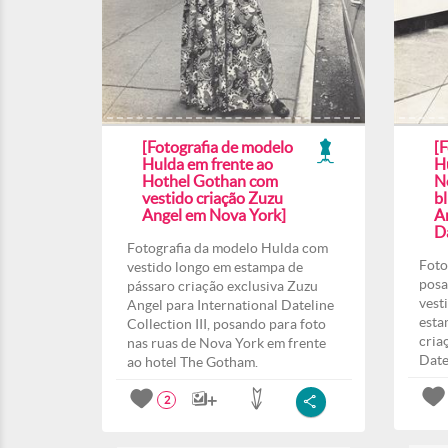
[Fotografia de modelo
[
Hulda em frente ao
H
Hothel Gothan com
N
vestido criação Zuzu
b
Angel em Nova York]
A
Da
Fotografia da modelo Hulda com
Foto
vestido longo em estampa de
posa
pássaro criação exclusiva Zuzu
vest
Angel para International Dateline
esta
Collection III, posando para foto
cria
nas ruas de Nova York em frente
Date
ao hotel The Gotham.
2