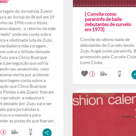
edo"
rtagem do Jornalista Zuenir
[ Convite como
ura ao Jornal do Brasil em 19
paraninfa de baile
unho de 1996 com o titulo:
debutantes de curvelo
anos depois , o retorno da mãe
em 1973]
medo" onde ele conta sobre
Convite do sétimo baile de
ica e obstinada luta de Zuzu ,
debutantes de Curvelo tendo
verdadeira mãe coragem ,
Zuzu Angel como paraninfa. B
eve sobre o bilhete deixado
promovido pelo Curvelo Club
Zuzu para Chico Buarque
Lions Clube .
e a perseguição que sofria
endo seu assassinato, caso
ecesse morta por acidente.
1
eportagem conta sobre a
ação que Chico Buarque,
o Pontes e ele Zuenir fizeram
 reproduzir a máquina o
et deixado por Zuzu para ser
ado para jornalistas e
ticos e a manobra para
nder as pistas do que fizeram.
8