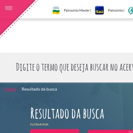
Patrocínio Master |
Patrocínio |
Home
Resultado da busca
Resultado da busca
FILTRAR POR: