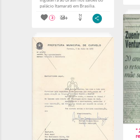
Inglaterra ao Brasil nos salões do
palácio Itamarati em Brasilia.
3
" 
r