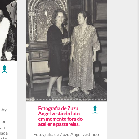
Fotografia de Zuzu
athy
Angel vestindo luto
em momento fora do
tion
atelier e passarelas.
 em
lada
Fotografia de Zuzu Angel vestindo