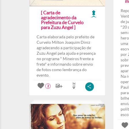
m
Repo
[ Carta de
Vent
agradecimento da
de j
Prefeitura de Curvelo
para Zuzu Angel ]
"20 
sem 
Carta elaborada pelo prefeito de
hero
Curvelo Milton Joaquim Diniz
uma 
agradecendo a participação de
escr
Zuzu Angel pela ajuda e presença
por 
no programa " Mineiros frente a
sobr
frete" e informando sobre envio
prev
de fotos como lembrança do
apar
evento.
Na r
oper
2
Paul
para
bilh
envi
polí
esco