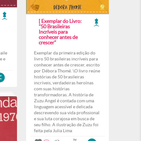
[ Exemplar do Livro:
"50 Brasileiras
Incríveis para
conhecer antes de
crescer"
aile
Exemplar da primeira edição do
e e
livro 50 brasileiras incríveis para
conhecer antes de crescer, escrito
por Débora Thomé. \O livro reúne
histórias de 50 brasileiras
incríveis, verdadeiras heroínas
com suas histórias
transformadoras. A história de
Zuzu Angel é contada com uma
linguagem acessível e delicada
descrevendo sua vida profissional
e sua luta corajosa em busca de
seu filho. A ilustração de Zuzu foi
feita pela Julia Lima