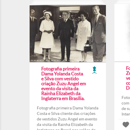
F
Fotografia primeira
Z
Dama Yolanda Costa
ve
e Silva com vestido
co
criação Zuzu Angel em
Da
evento da visita da
Rainha Elizabeth da
Foto
Inglaterra em Brasília.
com 
Fotografia primeira Dama Yolanda
de s
Costa e Silva cliente das criações
Inte
de vestidos Zuzu Angel em evento
da visita da Rainha Elizabeth da