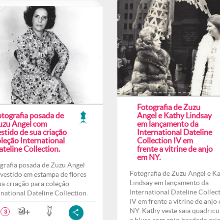
Fotografia de Zuzu
otografia posada de
Angel e Kathy Lindsay
uzu Angel com
em lançamento da
stido de sua criação
International Dateline
leção International
Collection IV em
teline Collection.
frente a vitrine de anjo
em NY.
grafia posada de Zuzu Angel
Fotografia de Zuzu Angel e K
vestido em estampa de flores
Lindsay em lançamento da
ua criação para coleção
International Dateline Collec
rnational Dateline Collection.
IV em frente a vitrine de anjo
NY. Kathy veste saia quadricu
3