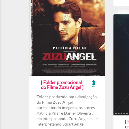
[ Folder promocional
do Filme Zuzu Angel ]
Fôlder produzido para divulgação
do Filme Zuzu Angel
apresentando imagem dos atores
Patricia Pilar e Daniel Oliveira ,
ela interpretando Zuzu Angel e ele
[ 
interpretando Stuart Angel
e