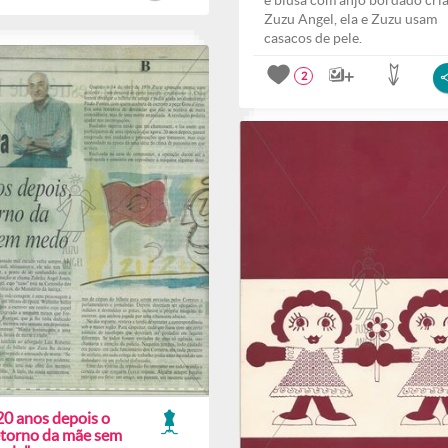
e blusa com anjo bordado cri
Zuzu Angel, ela e Zuzu usam
casacos de pele.
2
20 anos depois o
etorno da mãe sem