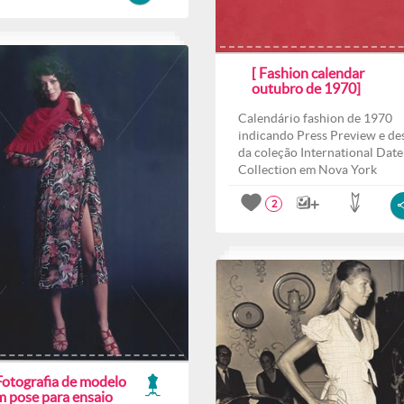
[ Fashion calendar
outubro de 1970]
Calendário fashion de 1970
indicando Press Preview e des
da coleção International Date
Collection em Nova York
2
Fotografia de modelo
m pose para ensaio