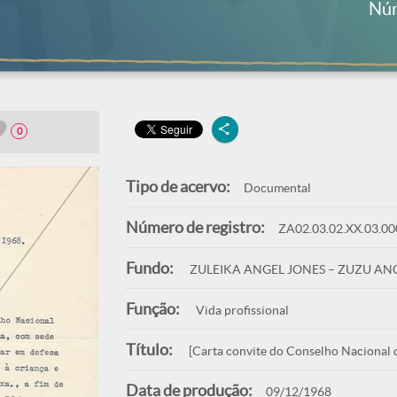
Núm
0
Tipo de acervo:
Documental
Número de registro:
ZA02.03.02.XX.03.00
Fundo:
ZULEIKA ANGEL JONES – ZUZU AN
Função:
Vida profissional
Título:
[Carta convite do Conselho Nacional d
Data de produção:
09/12/1968