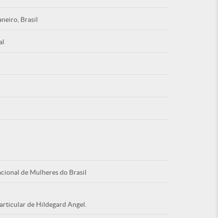
aneiro, Brasil
al
Esqu
É NOVO PO
cional de Mulheres do Brasil
articular de Hildegard Angel.