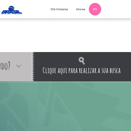
Idioma
Olá Visitante
PT
ndo?
Clique aqui para realizar a sua busca