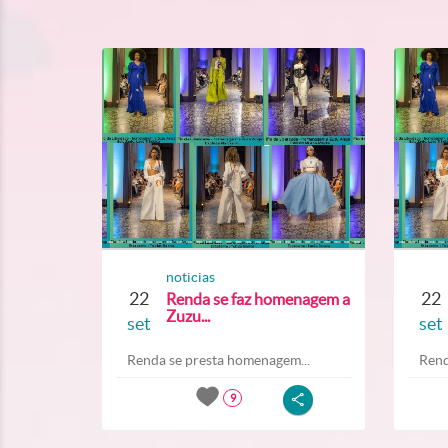
noticias
22
22
Renda se faz homenagem a
Zuzu...
set
set
Renda se presta homenagem...
Rend
9