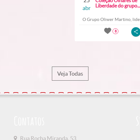
25
Coleção Olhares de
Liberdade do grupo...
abr
O Grupo Oliwer Martino, lider
8
Veja Todas
Contatos
S
Rua Rocha Miranda, 53