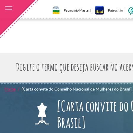
Patrocínio Master |
Patrocínio |
Home
[Carta convite do Conselho Nacional de Mulheres do Brasil]
[Carta convite do 
Brasil]