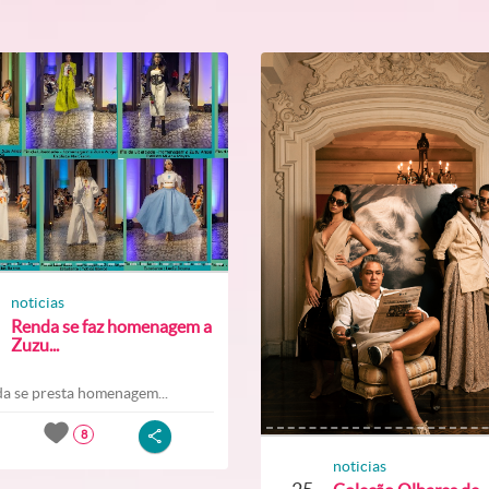
noticias
Renda se faz homenagem a
Zuzu...
a se presta homenagem...
8
noticias