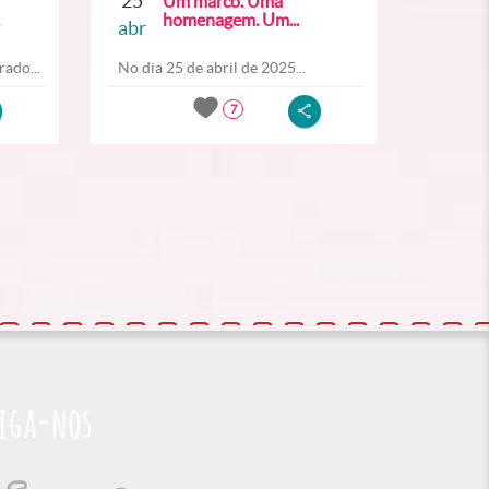
25
Um marco. Uma
homenagem. Um...
abr
ado...
No dia 25 de abril de 2025...
7
iga-nos