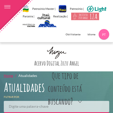
Patrocínio Master |
Patrocínio |
Parceira |
Realização |
Idioma
Olá Visitante
PT
Clique aqui p
Acervo Digital Zuzu Angel
Que tipo de
Home
Atualidades
Atualidades
conteúdo está
FILTRAR POR:
buscando?