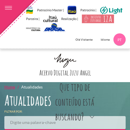
Patrocínio Master |
Patrocínio |
Parceira |
Realização |
Idioma
Olá Visitante
PT
Clique aqui p
Acervo Digital Zuzu Angel
Que tipo de
Home
Atualidades
Atualidades
conteúdo está
FILTRAR POR:
buscando?