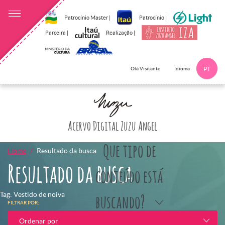
Patrocínio Master |
Patrocínio |
Parceira |
Realização |
Idioma
Olá Visitante
PT
Clique aqui p
Acervo Digital Zuzu Angel
Que tipo de
Home
Resultado da busca
Resultado da busca
conteúdo está
Tag: Vestido de noiva
buscando?
FILTRAR POR:
Ordenar por