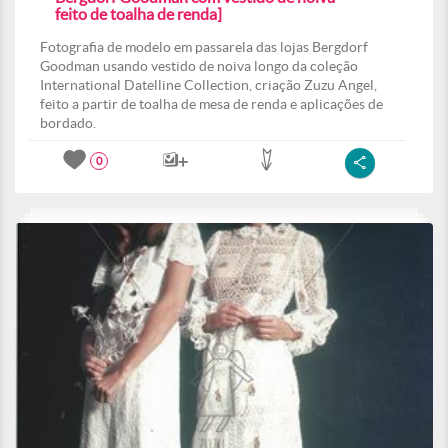
feito de toalha de renda]
Fotografia de modelo em passarela das lojas Bergdorf
Goodman usando vestido de noiva longo da coleção
International Datelline Collection, criação Zuzu Angel,
feito a partir de toalha de mesa de renda e aplicações de
bordado.
0