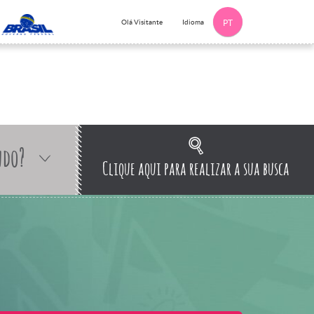
Idioma
Olá Visitante
PT
ndo?
Clique aqui para realizar a sua busca