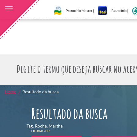
Patrocínio Master |
Patrocínio |
Home
Resultado da busca
Resultado da busca
Tag: Rocha, Martha
FILTRAR POR: