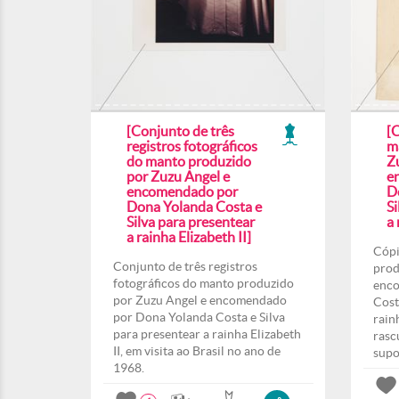
[Conjunto de três
[
registros fotográficos
m
do manto produzido
Z
por Zuzu Angel e
e
encomendado por
D
Dona Yolanda Costa e
Si
Silva para presentear
a 
a rainha Elizabeth II]
Cópi
Conjunto de três registros
prod
fotográficos do manto produzido
enco
por Zuzu Angel e encomendado
Cost
por Dona Yolanda Costa e Silva
rain
para presentear a rainha Elizabeth
rasc
II, em visita ao Brasil no ano de
supo
1968.