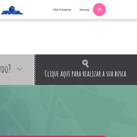
Idioma
Olá Visitante
PT
ndo?
Clique aqui para realizar a sua busca