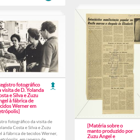
egistro fotográfico
 visita de D. Yolanda
sta e Silva e Zuzu
gel à fábrica de
ecidos Werner em
trópolis]
stro fotográfico da visita de
[Matéria sobre o
olanda Costa e Silva e Zuzu
manto produzido por
l à fábrica de tecidos Werner,
Zuzu Angel e
etrópolis, em janeiro de