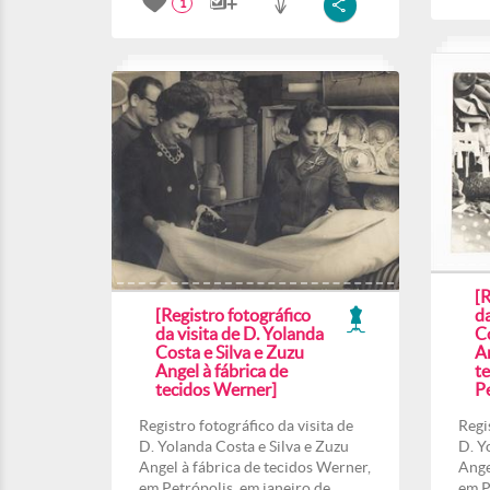
1
[R
[Registro fotográfico
da
da visita de D. Yolanda
Co
Costa e Silva e Zuzu
An
Angel à fábrica de
t
tecidos Werner]
Pe
Registro fotográfico da visita de
Regi
D. Yolanda Costa e Silva e Zuzu
D. Y
Angel à fábrica de tecidos Werner,
Ange
em Petrópolis, em janeiro de
em P