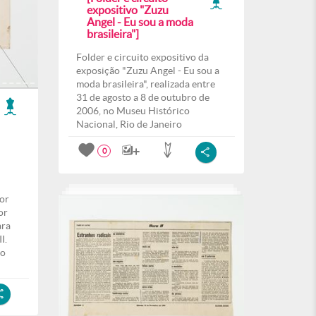
expositivo "Zuzu
Angel - Eu sou a moda
brasileira"]
Folder e circuito expositivo da
exposição "Zuzu Angel - Eu sou a
moda brasileira", realizada entre
31 de agosto a 8 de outubro de
2006, no Museu Histórico
Nacional, Rio de Janeiro
0
or
or
ara
I.
no