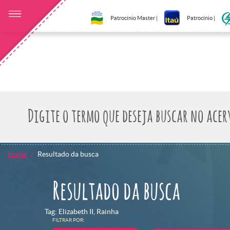
Patrocínio Master |
Patrocínio |
Home
Resultado da busca
Resultado da busca
Tag: Elizabeth II, Rainha
FILTRAR POR: