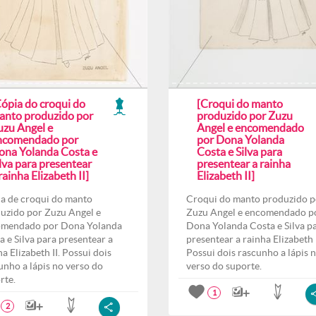
Cópia do croqui do
[Croqui do manto
anto produzido por
produzido por Zuzu
uzu Angel e
Angel e encomendado
ncomendado por
por Dona Yolanda
ona Yolanda Costa e
Costa e Silva para
lva para presentear
presentear a rainha
rainha Elizabeth II]
Elizabeth II]
a de croqui do manto
Croqui do manto produzido p
uzido por Zuzu Angel e
Zuzu Angel e encomendado p
mendado por Dona Yolanda
Dona Yolanda Costa e Silva p
a e Silva para presentear a
presentear a rainha Elizabeth I
ha Elizabeth II. Possui dois
Possui dois rascunho a lápis 
unho a lápis no verso do
verso do suporte.
rte.
1
2