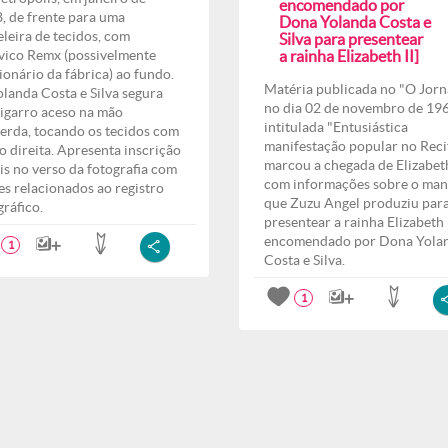
encomendado por
, de frente para uma
Dona Yolanda Costa e
eleira de tecidos, com
Silva para presentear
vico Remx (possivelmente
a rainha Elizabeth II]
ionário da fábrica) ao fundo.
Matéria publicada no "O Jorna
olanda Costa e Silva segura
no dia 02 de novembro de 196
igarro aceso na mão
intitulada "Entusiástica
erda, tocando os tecidos com
manifestação popular no Reci
o direita. Apresenta inscrição
marcou a chegada de Elizabeth
pis no verso da fotografia com
com informações sobre o man
s relacionados ao registro
que Zuzu Angel produziu par
gráfico.
presentear a rainha Elizabeth I
encomendado por Dona Yola
1
Costa e Silva.
1