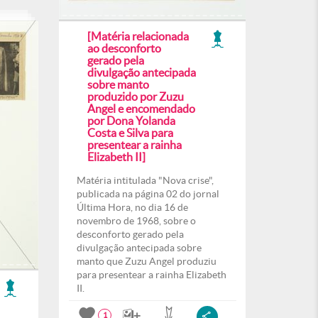
[Matéria relacionada
ao desconforto
gerado pela
divulgação antecipada
sobre manto
produzido por Zuzu
Angel e encomendado
por Dona Yolanda
Costa e Silva para
presentear a rainha
Elizabeth II]
Matéria intitulada "Nova crise",
publicada na página 02 do jornal
Última Hora, no dia 16 de
novembro de 1968, sobre o
desconforto gerado pela
divulgação antecipada sobre
manto que Zuzu Angel produziu
para presentear a rainha Elizabeth
II.
1