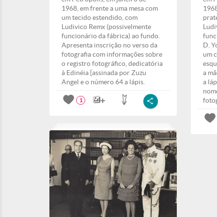
1968, em frente a uma mesa com
1968
um tecido estendido, com
prat
Ludivico Remx (possivelmente
Ludi
funcionário da fábrica) ao fundo.
func
Apresenta inscrição no verso da
D. Y
fotografia com informações sobre
um c
o registro fotográfico, dedicatória
esqu
à Edinéia [assinada por Zuzu
a mã
Angel e o número 64 a lápis.
a lá
nome
foto
1