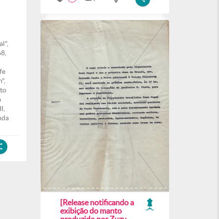
l",
8,
fe
",
to
a
I,
nda
[Release notificando a
exibição do manto