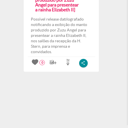
produzido por Zuzu
Angel para presentear
a rainha Elizabeth II]
Possível release datilografado
notificando a exibição do manto
produzido por Zuzu Angel para
presentear a rainha Elizabeth II,
nos salões da recepção da H.
Stern, para imprensa e
convidados.
0