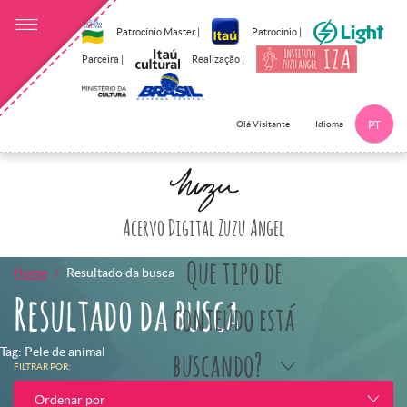
Patrocínio Master |
Patrocínio |
Parceira |
Realização |
Idioma
Olá Visitante
PT
Clique aqui p
Acervo Digital Zuzu Angel
Que tipo de
Home
Resultado da busca
Resultado da busca
conteúdo está
Tag: Pele de animal
buscando?
FILTRAR POR:
Ordenar por