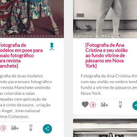
Fotografia de
[Fotografia de Ana
odelos em pose para
Cristina e seu violão
saio fotográfico
ao fundo vitrine de
ra revista
pássaros em Nova
anchete]
York]
grafia de duas modelos
Fotografia de Ana Cristina An
ndo para ensaio fotográfico
com seu violão no ombro ten
 revista Manchete vestindo
fundo a vitrine de pássaros e
as coloridas e saias
Nova York.
mpadas com aplicação de
a e cinto de couro , criação
0
 Angel , International
line Collection.
0