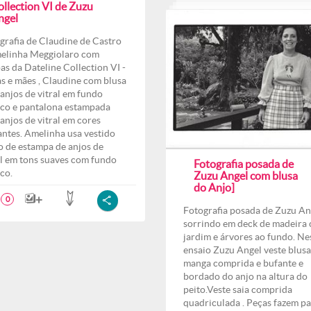
ollection VI de Zuzu
ngel
grafia de Claudine de Castro
elinha Meggiolaro com
as da Dateline Collection VI -
as e mães , Claudine com blusa
anjos de vitral em fundo
co e pantalona estampada
anjos de vitral em cores
antes. Amelinha usa vestido
o de estampa de anjos de
al em tons suaves com fundo
Fotografia posada de
co.
Zuzu Angel com blusa
do Anjo]
0
Fotografia posada de Zuzu An
sorrindo em deck de madeira
jardim e árvores ao fundo. Ne
ensaio Zuzu Angel veste blusa
manga comprida e bufante e
bordado do anjo na altura do
peito.Veste saia comprida
quadriculada . Peças fazem pa