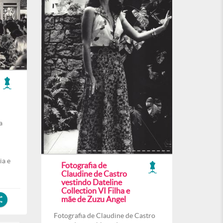
a
ia e
Fotografia de
Claudine de Castro
vestindo Dateline
Collection VI Filha e
mãe de Zuzu Angel
Fotografia de Claudine de Castro