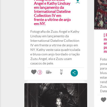
Angel e Kathy Lindsay
em lançamento da
International Dateline
Collection IV em
frente a vitrine de anjo
em NY.
Fotografia de Zuzu Angel e Kathy
[ 
Lindsay em lançamento da
m
International Dateline Collection
en
IV em frente a vitrine de anjo em
pa
NY. Kathy veste saia quadriculada
m
e blusa com anjo bordado criação
Zuzu Angel, ela e Zuzu usam
Foto
casacos de pele.
posa
para
blus
2
esta
rend
Zuzu
Date