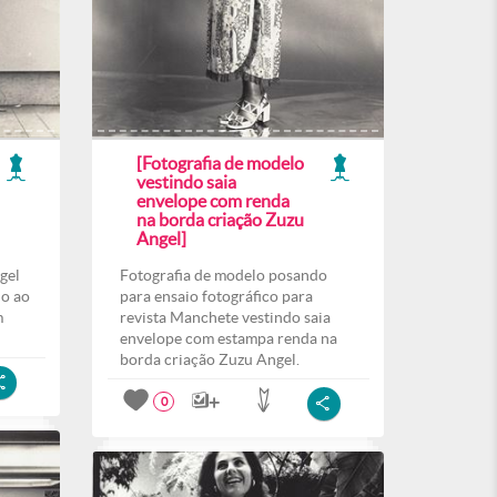
[Fotografia de modelo
vestindo saia
envelope com renda
na borda criação Zuzu
Angel]
gel
Fotografia de modelo posando
do ao
para ensaio fotográfico para
m
revista Manchete vestindo saia
envelope com estampa renda na
borda criação Zuzu Angel.
0