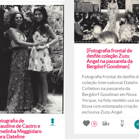
[Fotografia frontal de
desfile coleção Zuzu
Angel na passarela da
Bergdorf Goodman]
Fotografia frontal de desfile d
coleção International Datelin
Colletion na passarela da
Bergdorf Goodman em Nova
Yorque, na foto modelo usa sa
blusa com estampada criação
exclusiva Zuzu Angel .
tografia de
0
laudine de Castro e
melinha Meggiolaro
ara Dateline