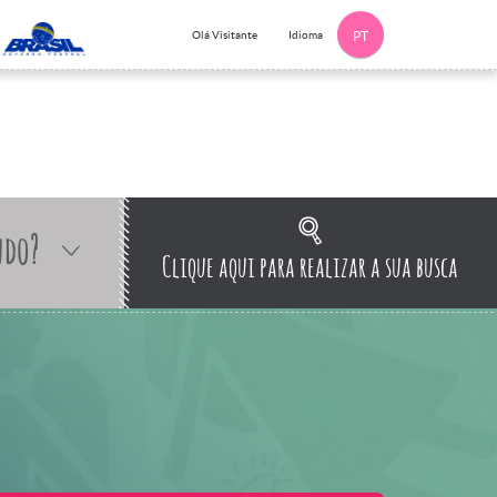
Idioma
Olá Visitante
PT
ndo?
Clique aqui para realizar a sua busca