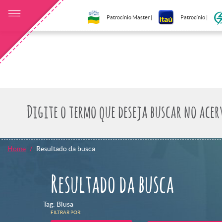
Patrocínio Master |
Patrocínio |
Home
Resultado da busca
Resultado da busca
Tag: Blusa
FILTRAR POR: