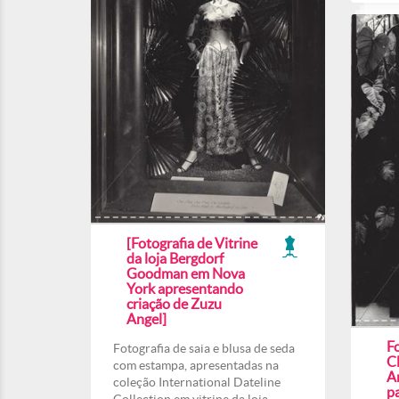
[Fotografia de Vitrine
da loja Bergdorf
Goodman em Nova
York apresentando
criação de Zuzu
Angel]
Fo
Fotografia de saia e blusa de seda
C
com estampa, apresentadas na
A
coleção International Dateline
p