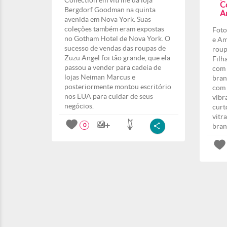
Collection em vitrine da loja
C
Bergdorf Goodman na quinta
A
avenida em Nova York. Suas
coleções também eram expostas
Foto
no Gotham Hotel de Nova York. O
e Am
sucesso de vendas das roupas de
roup
Zuzu Angel foi tão grande, que ela
Filh
passou a vender para cadeia de
com 
lojas Neiman Marcus e
bran
posteriormente montou escritório
com 
nos EUA para cuidar de seus
vibr
negócios.
curt
vitr
bran
0