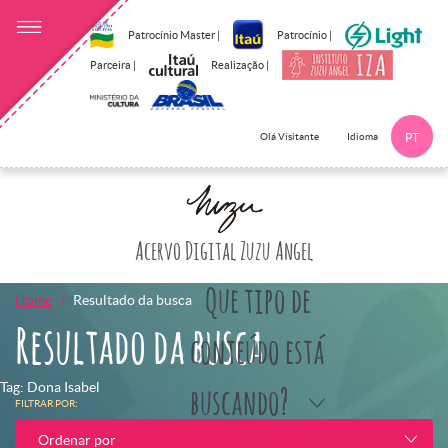
Patrocínio Master |
Patrocínio |
Parceira |
Realização |
Idioma
Olá Visitante
PT
Clique aqui p
Acervo Digital Zuzu Angel
Que tipo de
Home
Resultado da busca
Resultado da busca
conteúdo está
Tag: Dona Isabel
buscando?
FILTRAR POR:
Ordenar por