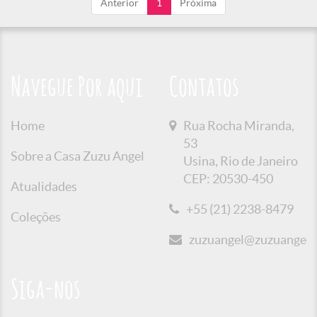
Anterior
1
Próxima
Navegue Por aqui
Contatos
Home
Rua Rocha Miranda,
53
Sobre a Casa Zuzu Angel
Usina, Rio de Janeiro
CEP: 20530-450
Atualidades
+55 (21) 2238-8479
Coleções
zuzuangel@zuzuangel.o
Siga-nos