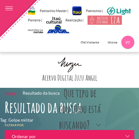
Patrocínio Master |
Patrocínio |
Parceira |
Realização |
Idioma
Olá Visitante
PT
Clique aqui p
Acervo Digital Zuzu Angel
Que tipo de
Home
Resultado da busca
Resultado da busca
conteúdo está
Tag: Golpe militar
buscando?
FILTRAR POR:
Ordenar por