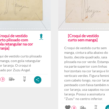
Croqui de vestido
[Croqui de vestido
urto plissado com
curto sem manga]
la retangular na cor
ranja]
Croqui de vestido curto sem
manga, cintura alta abaixo do
ui de vestido curto plissado
busto, decote quadrado, saia
manga, com gola retangular
plissada na cor verde. Estam
or laranja. O croqui é
na parte superior com linhas
nado por Zuzu Angel.
horizontais na cor laranja e l
verticais verdes. Figura femin
0
com cabelo longo, na cor laran
penteado com faixa também n
cor laranja, usa sapatos na co
laranja. Possui a assinatura
"Zuzu" no centro inferior.
0