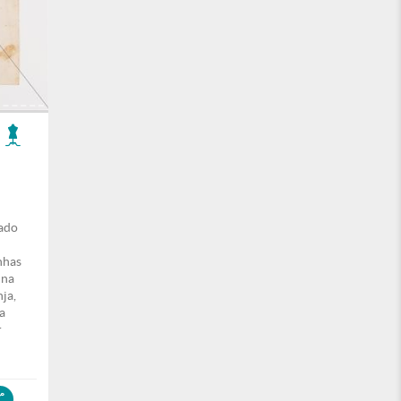
pado
inhas
ina
ja,
a
r