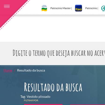
Patrocínio Master |
Patrocínio |
Home
Resultado da busca
Resultado da busca
Tag: Vestido plissado
FILTRAR POR: