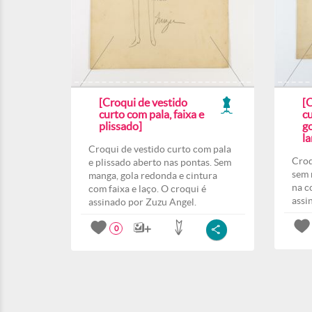
[Croqui de vestido
[
curto com pala, faixa e
c
plissado]
go
la
Croqui de vestido curto com pala
Croq
e plissado aberto nas pontas. Sem
sem 
manga, gola redonda e cintura
na c
com faixa e laço. O croqui é
assi
assinado por Zuzu Angel.
0