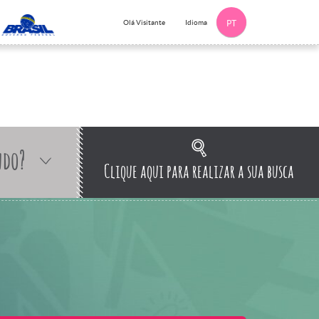
Idioma
Olá Visitante
PT
ndo?
Clique aqui para realizar a sua busca