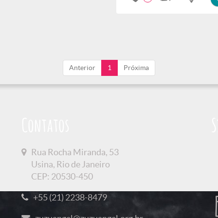
Anterior
1
Próxima
Contatos
S
Rua Rocha Miranda, 53
Usina, Rio de Janeiro
CEP: 20530-450
+55 (21) 2238-8479